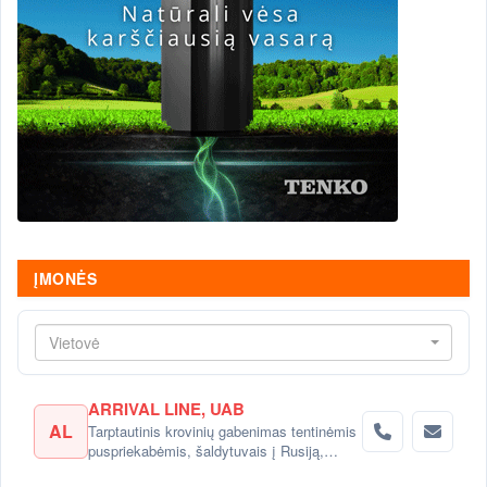
ĮMONĖS
Vietovė
ARRIVAL LINE, UAB
AL
Tarptautinis krovinių gabenimas tentinėmis
puspriekabėmis, šaldytuvais į Rusiją,
Baltarusiją, Ukrainą, Kazachstaną.