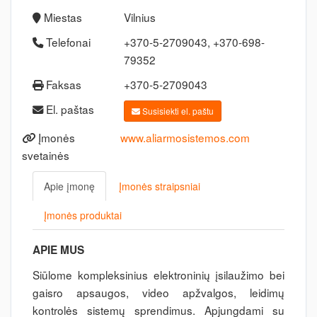
Miestas
Vilnius
Telefonai
+370-5-2709043, +370-698-
79352
Faksas
+370-5-2709043
El. paštas
Susisiekti el. paštu
Įmonės
www.aliarmosistemos.com
svetainės
Apie įmonę
Įmonės straipsniai
Įmonės produktai
APIE MUS
Siūlome kompleksinius elektroninių įsilaužimo bei
gaisro apsaugos, video apžvalgos, leidimų
kontrolės sistemų sprendimus. Apjungdami su