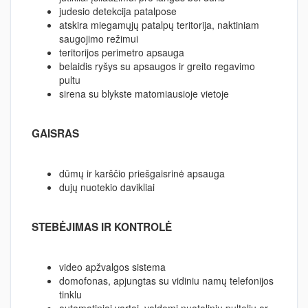
judesio detekcija patalpose
atskira miegamųjų patalpų teritorija, naktiniam
saugojimo režimui
teritorijos perimetro apsauga
belaidis ryšys su apsaugos ir greito regavimo
pultu
sirena su blykste matomiausioje vietoje
GAISRAS
dūmų ir karščio priešgaisrinė apsauga
dujų nuotekio davikliai
STEBĖJIMAS IR KONTROLĖ
video apžvalgos sistema
domofonas, apjungtas su vidiniu namų telefonijos
tinklu