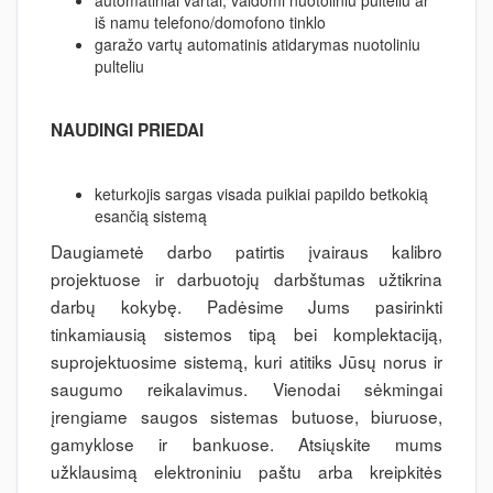
automatiniai vartai, valdomi nuotoliniu pulteliu ar
iš namu telefono/domofono tinklo
garažo vartų automatinis atidarymas nuotoliniu
pulteliu
NAUDINGI PRIEDAI
keturkojis sargas visada puikiai papildo betkokią
esančią sistemą
Daugiametė darbo patirtis įvairaus kalibro
projektuose ir darbuotojų darbštumas užtikrina
darbų kokybę. Padėsime Jums pasirinkti
tinkamiausią sistemos tipą bei komplektaciją,
suprojektuosime sistemą, kuri atitiks Jūsų norus ir
saugumo reikalavimus. Vienodai sėkmingai
įrengiame saugos sistemas butuose, biuruose,
gamyklose ir bankuose. Atsiųskite mums
užklausimą elektroniniu paštu arba kreipkitės