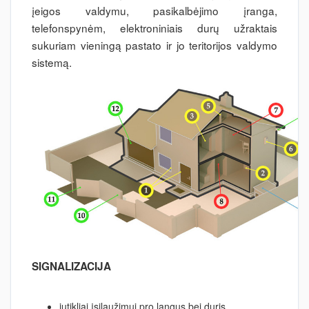
įeigos valdymu, pasikalbėjimo įranga,
telefonspynėm, elektroniniais durų užraktais
sukuriam vieningą pastato ir jo teritorijos valdymo
sistemą.
SIGNALIZACIJA
jutikliai įsilaužimui pro langus bei duris