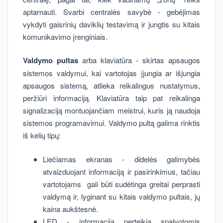
aptarnauti. Svarbi centralės savybė - gebėjimas
vykdyti gaisrinių daviklių testavimą ir jungtis su kitais
komunikavimo įrenginiais.
Valdymo pultas
arba klaviatūra - skirtas apsaugos
sistemos valdymui, kai vartotojas įjungia ar išjungia
apsaugos sistemą, atlieka reikalingus nustatymus,
peržiūri informaciją. Klaviatūra taip pat reikalinga
signalizaciją montuojančiam meistrui, kuris ją naudoja
sistemos programavimui. Valdymo pultą galima rinktis
iš kelių tipų:
Liečiamas ekranas - didelės galimybės
atvaizduojant informaciją ir pasirinkimus, tačiau
vartotojams gali būti sudėtinga greitai perprasti
valdymą ir, lyginant su kitais valdymo pultais, jų
kaina aukštesnė.
LED - informaciją perteikia spalvotomis