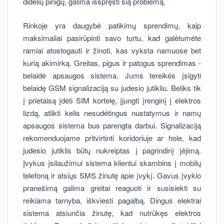
didelių pinigų, galima išspręsti šią problemą.
Rinkoje yra daugybė patikimų sprendimų, kaip
maksimaliai pasirūpinti savo turtu, kad galėtumėte
ramiai atostogauti ir žinoti, kas vyksta namuose bet
kurią akimirką. Greitas, pigus ir patogus sprendimas -
belaidė apsaugos sistema. Jums tereikės įsigyti
belaidę GSM signalizaciją su judesio jutikliu. Beliks tik
į prietaisą įdėti SIM kortelę, įjungti įrenginį į elektros
lizdą, atlikti kelis nesudėtingus nustatymus ir namų
apsaugos sistema bus parengta darbui. Signalizaciją
rekomenduojame pritvirtinti koridoriuje ar hole, kad
judesio jutiklis būtų nukreiptas į pagrindinį įėjimą.
Įvykus įsilaužimui sistema klientui skambins į mobilų
telefoną ir atsiųs SMS žinutę apie įvykį. Gavus įvykio
pranešimą galima greitai reaguoti ir susisiekti su
reikiama tarnyba, iškviesti pagalbą. Dingus elektrai
sistema atsiunčia žinutę, kad nutrūkęs elektros