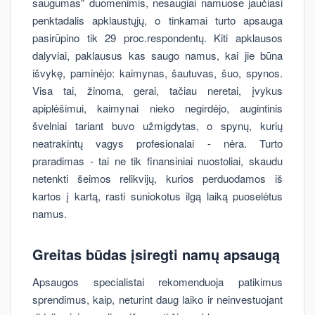
saugumas" duomenimis, nesaugiai namuose jaučiasi
penktadalis apklaustųjų, o tinkamai turto apsauga
pasirūpino tik 29 proc.respondentų. Kiti apklausos
dalyviai, paklausus kas saugo namus, kai jie būna
išvykę, paminėjo: kaimynas, šautuvas, šuo, spynos.
Visa tai, žinoma, gerai, tačiau neretai, įvykus
apiplėšimui, kaimynai nieko negirdėjo, augintinis
švelniai tariant buvo užmigdytas, o spynų, kurių
neatrakintų vagys profesionalai - nėra. Turto
praradimas - tai ne tik finansiniai nuostoliai, skaudu
netenkti šeimos relikvijų, kurios perduodamos iš
kartos į kartą, rasti suniokotus ilgą laiką puoselėtus
namus.
Greitas būdas įsiregti namų apsaugą
Apsaugos specialistai rekomenduoja patikimus
sprendimus, kaip, neturint daug laiko ir neinvestuojant