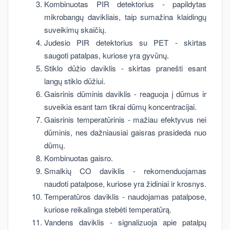
Kombinuotas PIR detektorius - papildytas
mikrobangų davikliais, taip sumažina klaidingų
suveikimų skaičių.
Judesio PIR detektorius su PET - skirtas
saugoti patalpas, kuriose yra gyvūnų.
Stiklo dūžio daviklis - skirtas pranešti esant
langų stiklo dūžiui.
Gaisrinis dūminis daviklis - reaguoja į dūmus ir
suveikia esant tam tikrai dūmų koncentracijai.
Gaisrinis temperatūrinis - mažiau efektyvus nei
dūminis, nes dažniausiai gaisras prasideda nuo
dūmų.
Kombinuotas gaisro.
Smalkių CO daviklis - rekomenduojamas
naudoti patalpose, kuriose yra židiniai ir krosnys.
Temperatūros daviklis - naudojamas patalpose,
kuriose reikalinga stebėti temperatūrą.
Vandens daviklis - signalizuoja apie patalpų