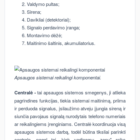
Valdymo pultas;
Sirena;
Davikliai (detektoriai);
Signalo perdavimo įranga;
Montavimo dėžė;
Maitinimo šaltinis, akumuliatorius.
Apsaugos sistemai reikalingi komponentai.
Centralė -
tai apsaugos sistemos smegenys, ji atlieka
pagrindines funkcijas, tiekia sistemai maitinimą, priima
ir perduoda signalus, įsilaužimo atveju įjungia sireną ir
siunčia pavojaus signalą nurodytais telefono numeriais
ar reikalingiems įrenginiams. Centralė koordinuoja visą
apsaugos sistemos darbą, todėl būtina tiksliai parinkti
centralę, pagal tai, kiek vadinamų „zonų" reiks