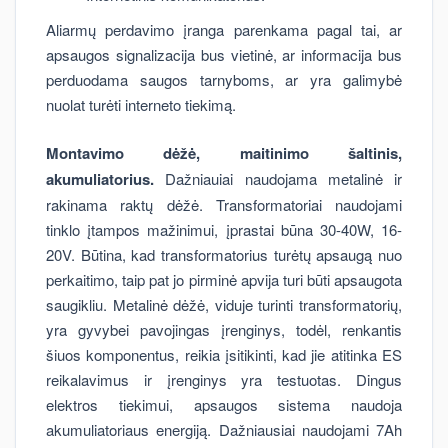
Aliarmų perdavimo įranga parenkama pagal tai, ar
apsaugos signalizacija bus vietinė, ar informacija bus
perduodama saugos tarnyboms, ar yra galimybė
nuolat turėti interneto tiekimą.
Montavimo dėžė, maitinimo šaltinis,
akumuliatorius.
Dažniauiai naudojama metalinė ir
rakinama raktų dėžė. Transformatoriai naudojami
tinklo įtampos mažinimui, įprastai būna 30-40W, 16-
20V. Būtina, kad transformatorius turėtų apsaugą nuo
perkaitimo, taip pat jo pirminė apvija turi būti apsaugota
saugikliu. Metalinė dėžė, viduje turinti transformatorių,
yra gyvybei pavojingas įrenginys, todėl, renkantis
šiuos komponentus, reikia įsitikinti, kad jie atitinka ES
reikalavimus ir įrenginys yra testuotas. Dingus
elektros tiekimui, apsaugos sistema naudoja
akumuliatoriaus energiją. Dažniausiai naudojami 7Ah