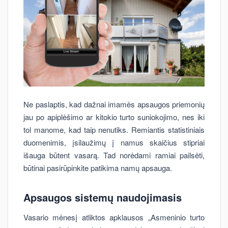
Ne paslaptis, kad dažnai imamės apsaugos priemonių
jau po apiplėšimo ar kitokio turto suniokojimo, nes iki
tol manome, kad taip nenutiks. Remiantis statistiniais
duomenimis, įsilaužimų į namus skaičius stipriai
išauga būtent vasarą. Tad norėdami ramiai pailsėti,
būtinai pasirūpinkite patikima namų apsauga.
Apsaugos sistemų naudojimasis
Vasario mėnesį atliktos apklausos „Asmeninio turto