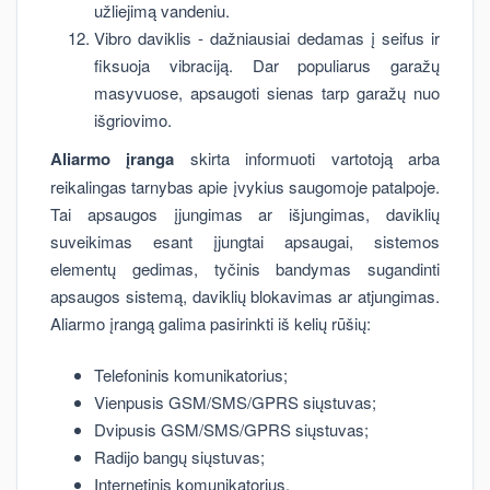
užliejimą vandeniu.
Vibro daviklis - dažniausiai dedamas į seifus ir
fiksuoja vibraciją. Dar populiarus garažų
masyvuose, apsaugoti sienas tarp garažų nuo
išgriovimo.
Aliarmo įranga
skirta informuoti vartotoją arba
reikalingas tarnybas apie įvykius saugomoje patalpoje.
Tai apsaugos įjungimas ar išjungimas, daviklių
suveikimas esant įjungtai apsaugai, sistemos
elementų gedimas, tyčinis bandymas sugandinti
apsaugos sistemą, daviklių blokavimas ar atjungimas.
Aliarmo įrangą galima pasirinkti iš kelių rūšių:
Telefoninis komunikatorius;
Vienpusis GSM/SMS/GPRS siųstuvas;
Dvipusis GSM/SMS/GPRS siųstuvas;
Radijo bangų siųstuvas;
Internetinis komunikatorius.