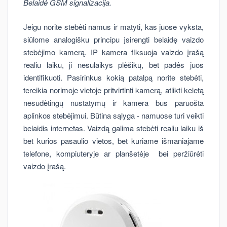
Belaidė GSM signalizacija.
Jeigu norite stebėti namus ir matyti, kas juose vyksta,
siūlome analogišku principu įsirengti belaidę vaizdo
stebėjimo kamerą. IP kamera fiksuoja vaizdo įrašą
realiu laiku, ji nesulaikys plėšikų, bet padės juos
identifikuoti. Pasirinkus kokią patalpą norite stebėti,
tereikia norimoje vietoje pritvirtinti kamerą, atlikti keletą
nesudėtingų nustatymų ir kamera bus paruošta
aplinkos stebėjimui. Būtina sąlyga - namuose turi veikti
belaidis internetas. Vaizdą galima stebėti realiu laiku iš
bet kurios pasaulio vietos, bet kuriame išmaniajame
telefone, kompiuteryje ar planšetėje bei peržiūrėti
vaizdo įrašą.