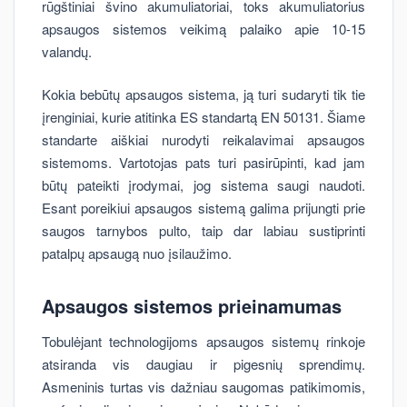
rūgštiniai švino akumuliatoriai, toks akumuliatorius
apsaugos sistemos veikimą palaiko apie 10-15
valandų.
Kokia bebūtų apsaugos sistema, ją turi sudaryti tik tie
įrenginiai, kurie atitinka ES standartą EN 50131. Šiame
standarte aiškiai nurodyti reikalavimai apsaugos
sistemoms. Vartotojas pats turi pasirūpinti, kad jam
būtų pateikti įrodymai, jog sistema saugi naudoti.
Esant poreikiui apsaugos sistemą galima prijungti prie
saugos tarnybos pulto, taip dar labiau sustiprinti
patalpų apsaugą nuo įsilaužimo.
Apsaugos sistemos prieinamumas
Tobulėjant technologijoms apsaugos sistemų rinkoje
atsiranda vis daugiau ir pigesnių sprendimų.
Asmeninis turtas vis dažniau saugomas patikimomis,