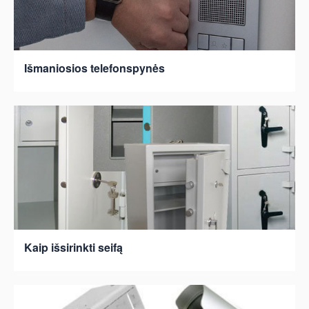
Išmaniosios telefonspynės
Kaip išsirinkti seifą