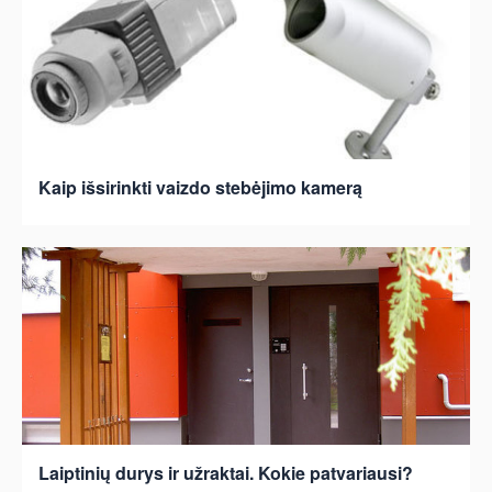
Kaip išsirinkti vaizdo stebėjimo kamerą
Laiptinių durys ir užraktai. Kokie patvariausi?