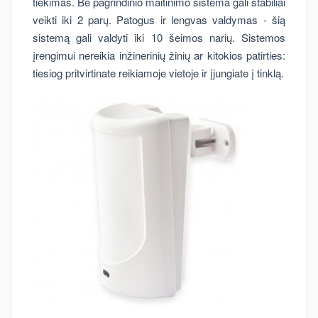
tiekimas. Be pagrindinio maitinimo sistema gali stabiliai
veikti iki 2 parų. Patogus ir lengvas valdymas - šią
sistemą gali valdyti iki 10 šeimos narių. Sistemos
įrengimui nereikia inžinerinių žinių ar kitokios patirties:
tiesiog pritvirtinate reikiamoje vietoje ir įjungiate į tinklą.