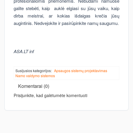
profesionaliomis priemonėmis. Nebūdami namuose
galite stebėti, kaip auklė elgiasi su jūsų vaiku, kaip
dirba meistrai, ar kokias išdaigas krečia jūsų
augintinis. Nedvejokite ir pasirūpinkite namų saugumu.
ASA.LT inf
Susijusios kategorijos:
Apsaugos sistemų projektavimas
Namo valdymo sistemos
Komentarai (0)
Prisijunkite, kad galėtumėte komentuoti