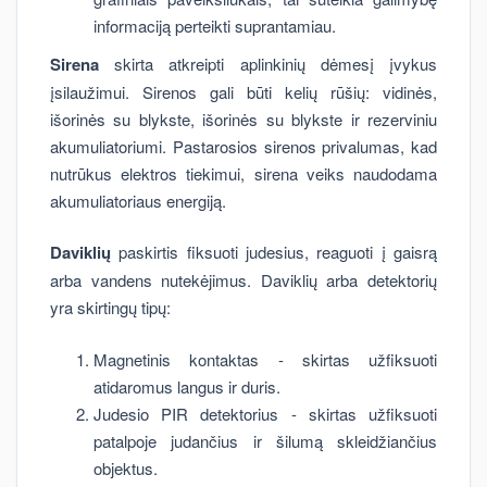
informaciją perteikti suprantamiau.
Sirena
skirta atkreipti aplinkinių dėmesį įvykus
įsilaužimui. Sirenos gali būti kelių rūšių: vidinės,
išorinės su blykste, išorinės su blykste ir rezerviniu
akumuliatoriumi. Pastarosios sirenos privalumas, kad
nutrūkus elektros tiekimui, sirena veiks naudodama
akumuliatoriaus energiją.
Daviklių
paskirtis fiksuoti judesius, reaguoti į gaisrą
arba vandens nutekėjimus. Daviklių arba detektorių
yra skirtingų tipų:
Magnetinis kontaktas - skirtas užfiksuoti
atidaromus langus ir duris.
Judesio PIR detektorius - skirtas užfiksuoti
patalpoje judančius ir šilumą skleidžiančius
objektus.