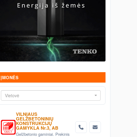
ĮMONĖS
Vietovė
VILNIAUS
GELŽBETONINIŲ
KONSTRUKCIJŲ
GAMYKLA Nr.3, AB
Gelžbetonio gaminiai. Prekinis