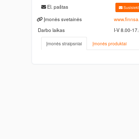
El. paštas
Susisiekti
Įmonės svetainės
www.finnsa.
Darbo laikas
I-V 8.00-17
Įmonės straipsniai
Įmonės produktai