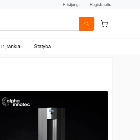
Prisijungti
Registruotis
ir įrankiai
Statyba