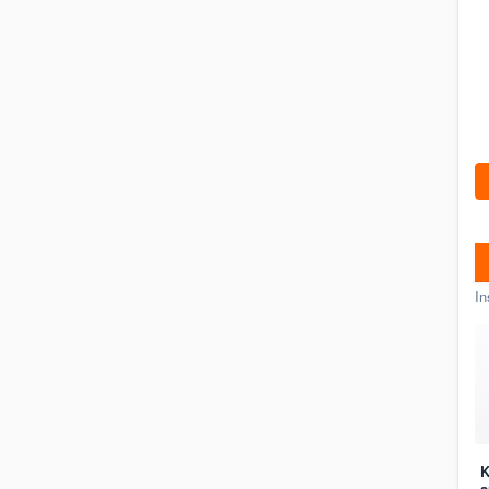
In
K
a