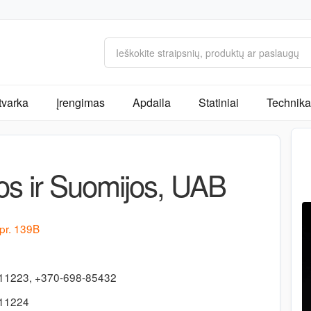
tvarka
Įrengimas
Apdaila
Statiniai
Technika 
os ir Suomijos, UAB
pr. 139B
11223, +370-698-85432
311224