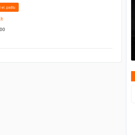
 el. paštu
lt
.00