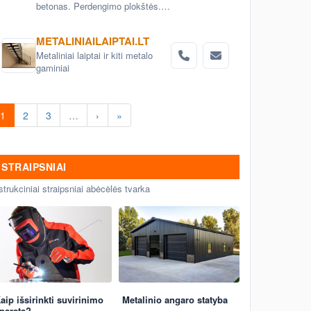
betonas. Perdengimo plokštės.
Aerodromo bei kelio plokštės.
Grindinio trinkelės. Pamatai.
METALINIAILAIPTAI.LT
Betoniniai šulinio žiedai. Tvoros
Metaliniai laiptai ir kiti metalo
elementai
gaminiai
1
2
3
…
›
»
STRAIPSNIAI
strukciniai straipsniai abėcėlės tvarka
aip išsirinkti suvirinimo
Metalinio angaro statyba
paratą?