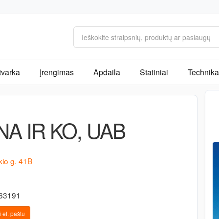
tvarka
Įrengimas
Apdaila
Statiniai
Technika 
A IR KO, UAB
kio g. 41B
363191
 el. paštu