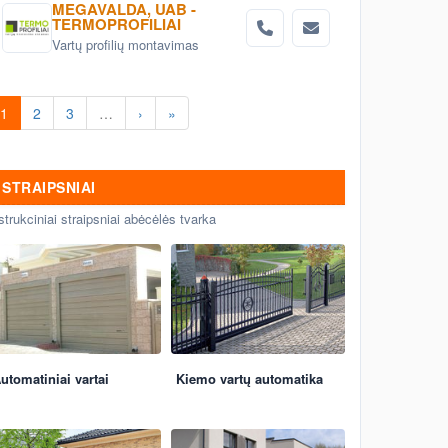
MEGAVALDA, UAB -
TERMOPROFILIAI
Vartų profilių montavimas
1
2
3
…
›
»
STRAIPSNIAI
strukciniai straipsniai abėcėlės tvarka
utomatiniai vartai
Kiemo vartų automatika