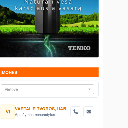
ĮMONĖS
Vietovė
VARTAI IR TVOROS, UAB
VI
Aprašymas nenurodytas