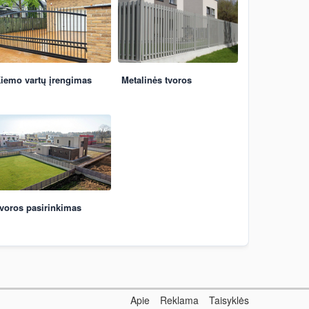
iemo vartų įrengimas
Metalinės tvoros
voros pasirinkimas
Apie
Reklama
Taisyklės