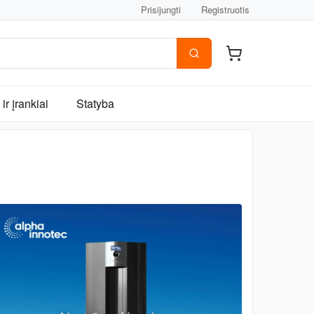
Prisijungti
Registruotis
ir įrankiai
Statyba