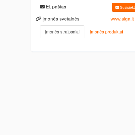
El. paštas
Susisiekti
Įmonės svetainės
www.alga.lt
Įmonės straipsniai
Įmonės produktai