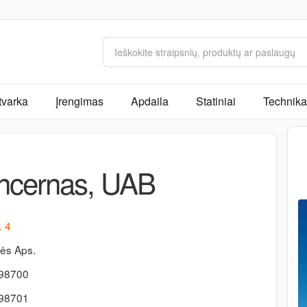
tvarka
Įrengimas
Apdaila
Statiniai
Technika 
ncernas, UAB
. 4
ės Aps.
-98700
-98701