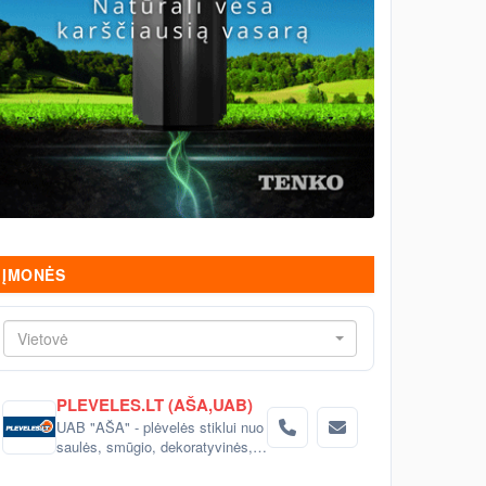
ĮMONĖS
Vietovė
PLEVELES.LT (AŠA,UAB)
UAB "AŠA" - plėvelės stiklui nuo
saulės, smūgio, dekoratyvinės,
matinės.