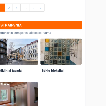
1
2
3
…
›
»
STRAIPSNIAI
strukciniai straipsniai abėcėlės tvarka
tikliniai fasadai
Stiklo blokeliai