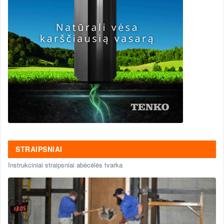
STRAIPSNIAI
Instrukciniai straipsniai abėcėlės tvarka