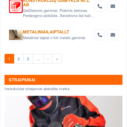
KONSTRUKCIJŲ GAMYKLA Nr.3,
AB
Gelžbetonio gaminiai. Prekinis betonas.
Perdengimo plokštės. Aerodromo bei kelio
plokštės. Grindinio trinkelės. Pamatai.
Betoniniai šulinio žiedai. Tvoros elementai
METALINIAILAIPTAI.LT
Metaliniai laiptai ir kiti metalo gaminiai
1
2
3
…
›
»
STRAIPSNIAI
Instrukciniai straipsniai abėcėlės tvarka