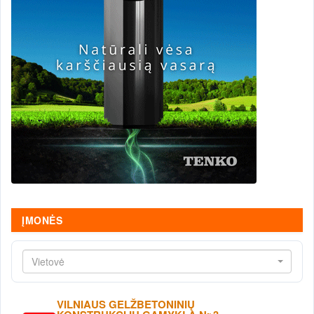
ĮMONĖS
Vietovė
VILNIAUS GELŽBETONINIŲ