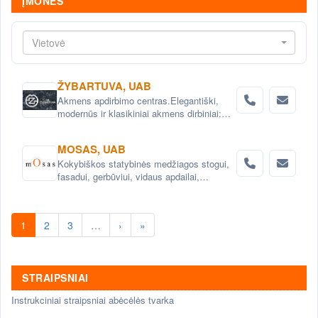
ĮMONĖS
Vietovė
ŽYBARTUVA, UAB
Akmens apdirbimo centras.Elegantiški,
modernūs ir klasikiniai akmens dirbiniai:
skulptūros, fontanai, baldai, vazonai,ir daug
kitų natūralaus akmens gaminių.
MOSAS, UAB
Paminklai, antkapiai.
Kokybiškos statybinės medžiagos stogui,
fasadui, gerbūviui, vidaus apdailai,
hidroizoliacijai.
1
2
3
…
›
»
STRAIPSNIAI
Instrukciniai straipsniai abėcėlės tvarka