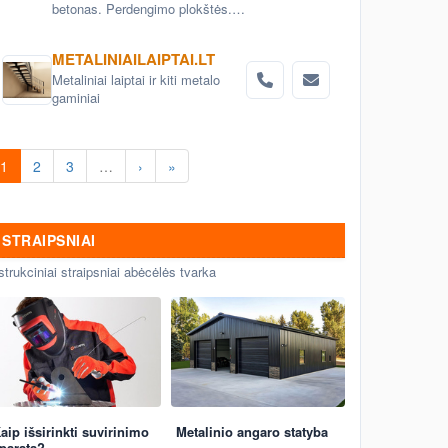
betonas. Perdengimo plokštės.
Aerodromo bei kelio plokštės.
Grindinio trinkelės. Pamatai.
METALINIAILAIPTAI.LT
Betoniniai šulinio žiedai. Tvoros
Metaliniai laiptai ir kiti metalo
elementai
gaminiai
1
2
3
…
›
»
STRAIPSNIAI
strukciniai straipsniai abėcėlės tvarka
aip išsirinkti suvirinimo
Metalinio angaro statyba
paratą?