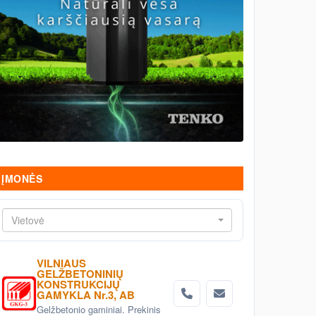
ĮMONĖS
Vietovė
VILNIAUS
GELŽBETONINIŲ
KONSTRUKCIJŲ
GAMYKLA Nr.3, AB
Gelžbetonio gaminiai. Prekinis