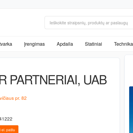
tvarka
Įrengimas
Apdaila
Statiniai
Technika 
IR PARTNERIAI, UAB
ičiaus pr. 82
741222
 el. paštu