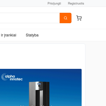
Prisijungti
Registruotis
ir įrankiai
Statyba