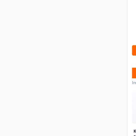
In
K
a