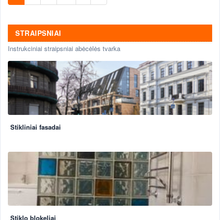
STRAIPSNIAI
Instrukciniai straipsniai abėcėlės tvarka
Stikliniai fasadai
Stiklo blokeliai