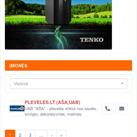
ĮMONĖS
Vietovė
PLEVELES.LT (AŠA,UAB)
UAB "AŠA" - plėvelės stiklui nuo saulės,
smūgio, dekoratyvinės, matinės.
1
2
3
…
›
»