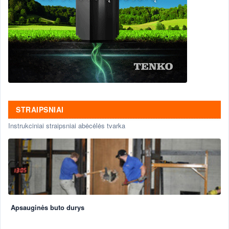
STRAIPSNIAI
Instrukciniai straipsniai abėcėlės tvarka
Apsauginės buto durys