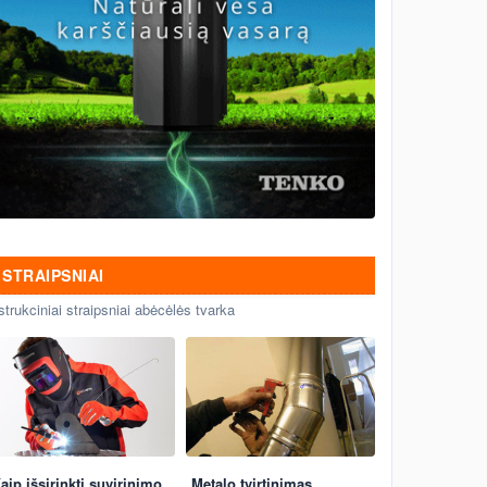
STRAIPSNIAI
strukciniai straipsniai abėcėlės tvarka
aip išsirinkti suvirinimo
Metalo tvirtinimas