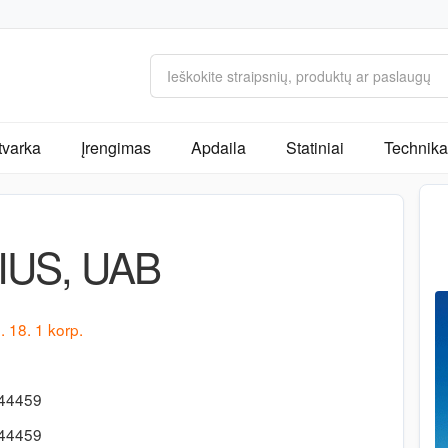
tvarka
Įrengimas
Apdaila
Statiniai
Technika 
IUS, UAB
g. 18. 1 korp.
344459
344459