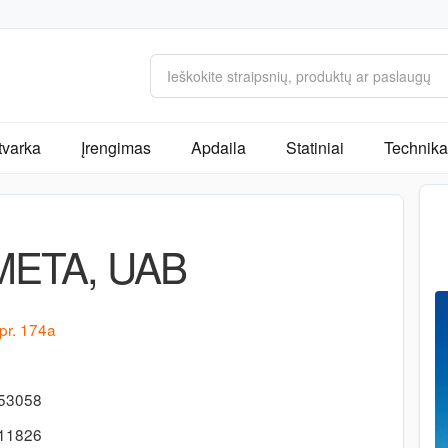
tvarka
Įrengimas
Apdaila
Statiniai
Technika 
ETA, UAB
pr. 174a
653058
311826