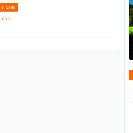
 el. paštu
ta.lt