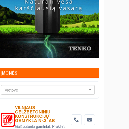
ĮMONĖS
Vietovė
VILNIAUS
GELŽBETONINIŲ
KONSTRUKCIJŲ
GAMYKLA Nr.3, AB
Gelžbetonio gaminiai. Prekinis