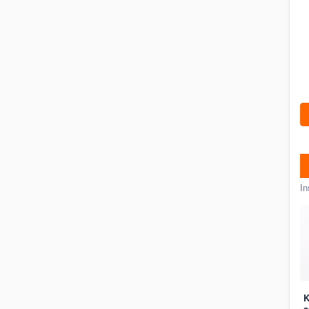
In
K
a