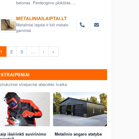
betonas. Perdengimo plokštės.
Aerodromo bei kelio plokštės.
Grindinio trinkelės. Pamatai.
METALINIAILAIPTAI.LT
Betoniniai šulinio žiedai. Tvoros
Metaliniai laiptai ir kiti metalo
elementai
gaminiai
1
2
3
…
›
»
STRAIPSNIAI
strukciniai straipsniai abėcėlės tvarka
aip išsirinkti suvirinimo
Metalinio angaro statyba
paratą?