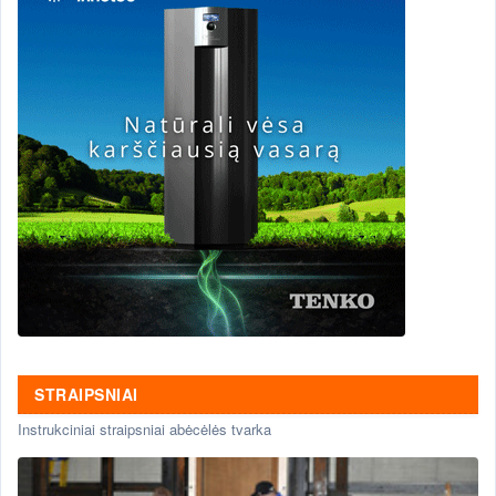
STRAIPSNIAI
Instrukciniai straipsniai abėcėlės tvarka