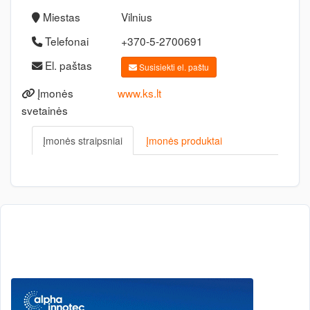
Miestas
Vilnius
Telefonai
+370-5-2700691
El. paštas
Susisiekti el. paštu
Įmonės
www.ks.lt
svetainės
Įmonės straipsniai
Įmonės produktai