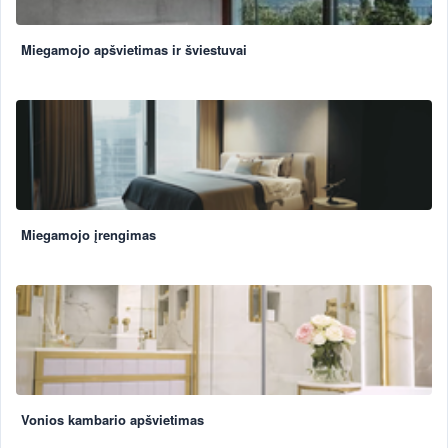
Miegamojo apšvietimas ir šviestuvai
Miegamojo įrengimas
Vonios kambario apšvietimas