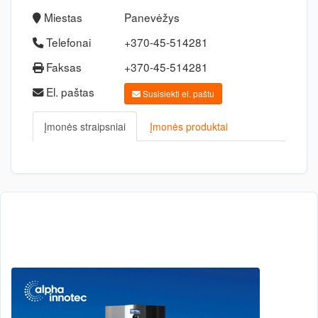
Miestas
Panevėžys
Telefonai
+370-45-514281
Faksas
+370-45-514281
El. paštas
Susisiekti el. paštu
Įmonės straipsniai
Įmonės produktai