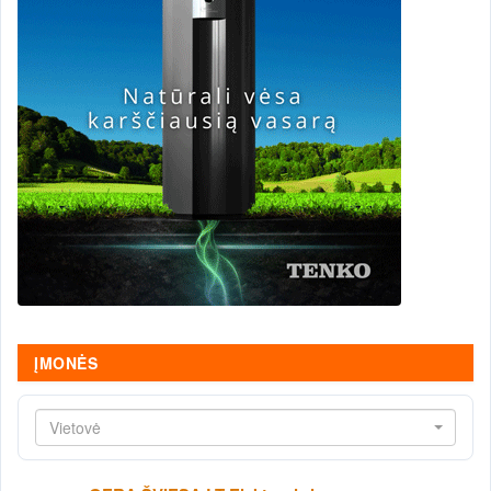
ĮMONĖS
Vietovė