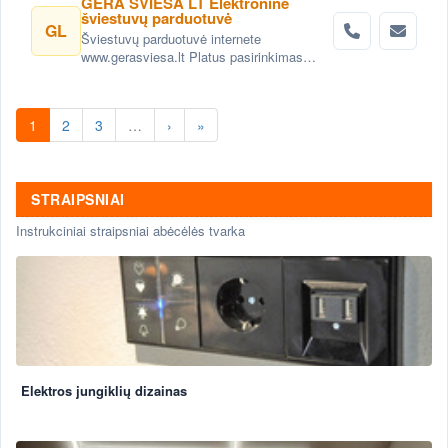
GERA ŠVIESA LT Elektroninė
šviestuvų parduotuvė
GL
Šviestuvų parduotuvė internete
www.gerasviesa.lt Platus pasirinkimas
vidaus ir lauko šviestuvų, geros kainos ir
kokybė. Pristatymas visoje Lietuvoje.
1
2
3
…
›
»
STRAIPSNIAI
Instrukciniai straipsniai abėcėlės tvarka
Elektros jungiklių dizainas