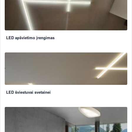
LED apšvietimo įrengimas
LED šviestuvai svetainei