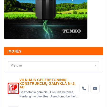
ĮMONĖS
Vietovė
VILNIAUS GELŽBETONINIŲ
KONSTRUKCIJŲ GAMYKLA Nr.3,
AB
Gelžbetonio gaminiai. Prekinis betonas.
Perdengimo plokštės. Aerodromo bei kelio
plokštės. Grindinio trinkelės. Pamatai.
Betoniniai šulinio žiedai. Tvoros elementai