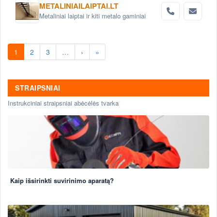
METALINIAILAIPTAI.LT
Metaliniai laiptai ir kiti metalo gaminiai
1
2
3
…
›
»
STRAIPSNIAI
Instrukciniai straipsniai abėcėlės tvarka
Kaip išsirinkti suvirinimo aparatą?