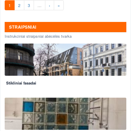
1
2
3
…
›
»
STRAIPSNIAI
Instrukciniai straipsniai abėcėlės tvarka
Stikliniai fasadai