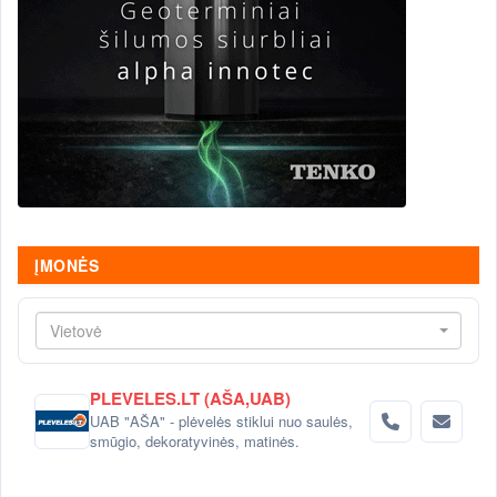
ĮMONĖS
Vietovė
PLEVELES.LT (AŠA,UAB)
UAB "AŠA" - plėvelės stiklui nuo saulės,
smūgio, dekoratyvinės, matinės.