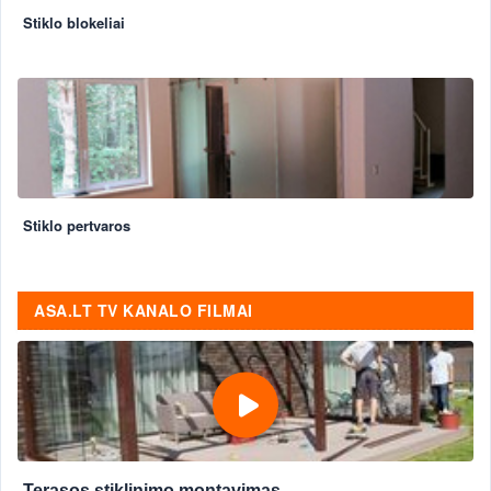
Stiklo blokeliai
Stiklo pertvaros
ASA.LT TV KANALO FILMAI
Terasos stiklinimo montavimas