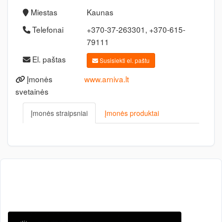
Miestas
Kaunas
Telefonai
+370-37-263301, +370-615-
79111
El. paštas
Susisiekti el. paštu
Įmonės
www.arniva.lt
svetainės
Įmonės straipsniai
Įmonės produktai