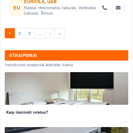
EURIVILA, UAB
EU
Roletai. Horizontalios žaliuzės. Vertikalios
žaliuzės. Širmos
1
2
3
…
›
»
STRAIPSNIAI
Instrukciniai straipsniai abėcėlės tvarka
Kaip išsirinkti roletus?