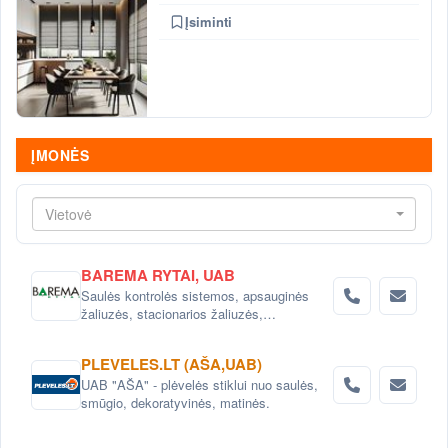
Įsiminti
ĮMONĖS
Vietovė
BAREMA RYTAI, UAB
Saulės kontrolės sistemos, apsauginės
žaliuzės, stacionarios žaliuzės,
susukamos grotos, RC3 saugumo klasės
žaliuzės, akustinės žaliuzės, akustinis
PLEVELES.LT (AŠA,UAB)
aptvėrimas, akustinės lamelės,
UAB "AŠA" - plėvelės stiklui nuo saulės,
ventiliacinės grotelės, fasado dangteliai,
smūgio, dekoratyvinės, matinės.
aptvėrimas, Z profiliai