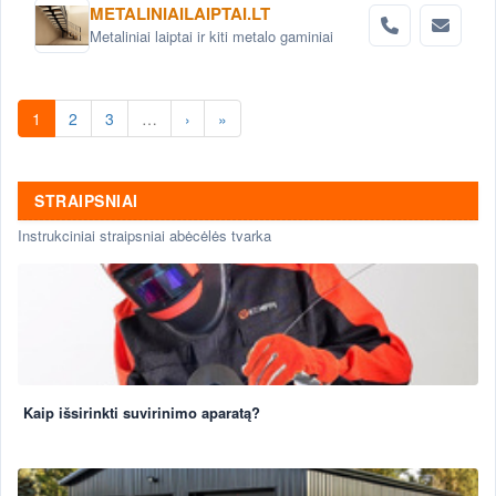
METALINIAILAIPTAI.LT
Metaliniai laiptai ir kiti metalo gaminiai
1
2
3
…
›
»
STRAIPSNIAI
Instrukciniai straipsniai abėcėlės tvarka
Kaip išsirinkti suvirinimo aparatą?