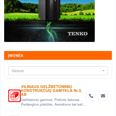
ĮMONĖS
Vietovė
VILNIAUS GELŽBETONINIŲ
KONSTRUKCIJŲ GAMYKLA Nr.3,
AB
Gelžbetonio gaminiai. Prekinis betonas.
Perdengimo plokštės. Aerodromo bei kelio
plokštės. Grindinio trinkelės. Pamatai.
Betoniniai šulinio žiedai. Tvoros elementai