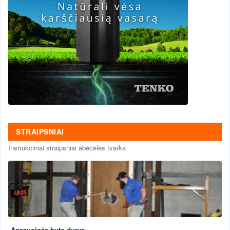
STRAIPSNIAI
Instrukciniai straipsniai abėcėlės tvarka
Apsauginės buto durys