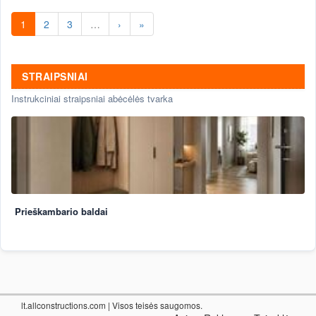
1
2
3
…
›
»
STRAIPSNIAI
Instrukciniai straipsniai abėcėlės tvarka
Prieškambario baldai
lt.allconstructions.com
| Visos teisės saugomos.