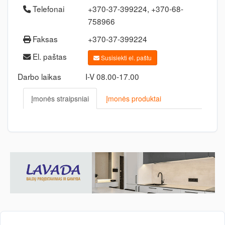
Telefonai
+370-37-399224, +370-68-
758966
Faksas
+370-37-399224
El. paštas
Susisiekti el. paštu
Darbo laikas
I-V 08.00-17.00
Įmonės straipsniai
Įmonės produktai