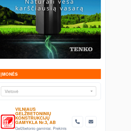
ĮMONĖS
Vietovė
VILNIAUS
GELŽBETONINIŲ
KONSTRUKCIJŲ
GAMYKLA Nr.3, AB
Gelžbetonio gaminiai. Prekinis