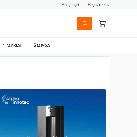
Prisijungti
Registruotis
ir įrankiai
Statyba