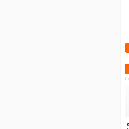
In
K
a