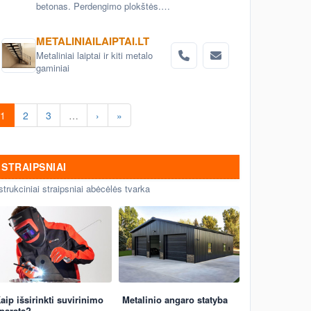
betonas. Perdengimo plokštės.
Aerodromo bei kelio plokštės.
Grindinio trinkelės. Pamatai.
METALINIAILAIPTAI.LT
Betoniniai šulinio žiedai. Tvoros
Metaliniai laiptai ir kiti metalo
elementai
gaminiai
1
2
3
…
›
»
STRAIPSNIAI
strukciniai straipsniai abėcėlės tvarka
aip išsirinkti suvirinimo
Metalinio angaro statyba
paratą?