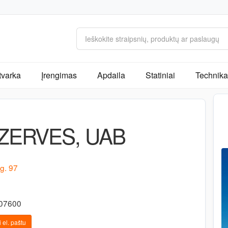
tvarka
Įrengimas
Apdaila
Statiniai
Technika 
ZERVES, UAB
g. 97
607600
 el. paštu