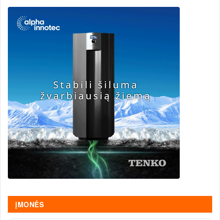
ĮMONĖS