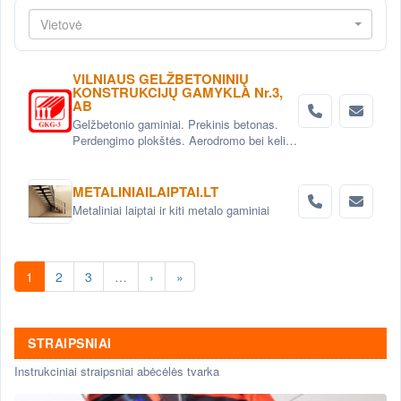
Vietovė
VILNIAUS GELŽBETONINIŲ
KONSTRUKCIJŲ GAMYKLA Nr.3,
AB
Gelžbetonio gaminiai. Prekinis betonas.
Perdengimo plokštės. Aerodromo bei kelio
plokštės. Grindinio trinkelės. Pamatai.
Betoniniai šulinio žiedai. Tvoros elementai
METALINIAILAIPTAI.LT
Metaliniai laiptai ir kiti metalo gaminiai
1
2
3
…
›
»
STRAIPSNIAI
Instrukciniai straipsniai abėcėlės tvarka