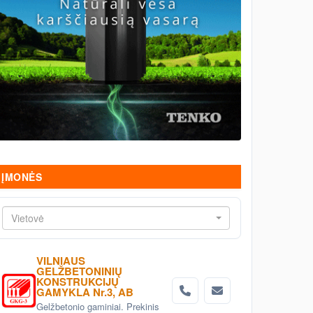
ĮMONĖS
Vietovė
VILNIAUS
GELŽBETONINIŲ
KONSTRUKCIJŲ
GAMYKLA Nr.3, AB
Gelžbetonio gaminiai. Prekinis