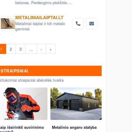
betonas. Perdengimo plokštės.
Aerodromo bei kelio plokštės.
Grindinio trinkelės. Pamatai.
METALINIAILAIPTAI.LT
Betoniniai šulinio žiedai. Tvoros
Metaliniai laiptai ir kiti metalo
elementai
gaminiai
1
2
3
…
›
»
STRAIPSNIAI
strukciniai straipsniai abėcėlės tvarka
aip išsirinkti suvirinimo
Metalinio angaro statyba
paratą?