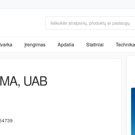
tvarka
Įrengimas
Apdaila
Statiniai
Technika 
MA, UAB
8
154739