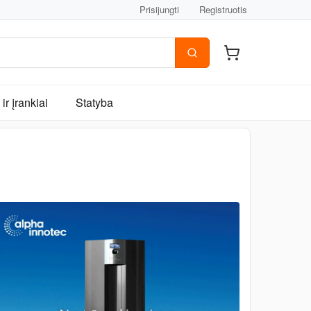
Prisijungti
Registruotis
ir įrankiai
Statyba