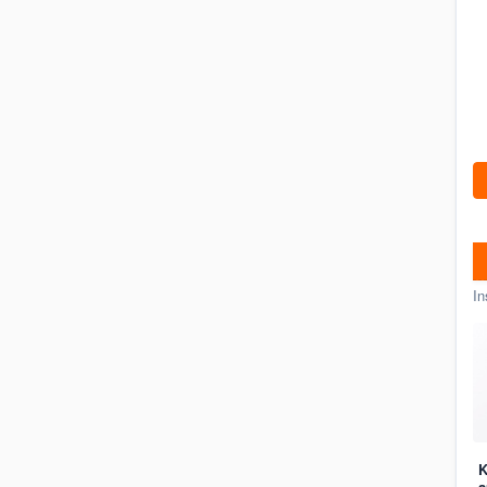
In
K
a