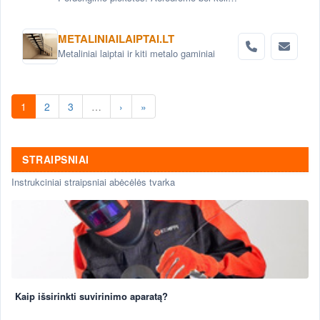
plokštės. Grindinio trinkelės. Pamatai.
Betoniniai šulinio žiedai. Tvoros elementai
METALINIAILAIPTAI.LT
Metaliniai laiptai ir kiti metalo gaminiai
1
2
3
…
›
»
STRAIPSNIAI
Instrukciniai straipsniai abėcėlės tvarka
Kaip išsirinkti suvirinimo aparatą?