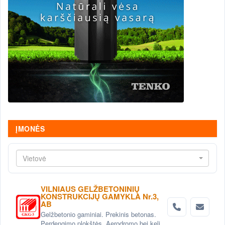
ĮMONĖS
Vietovė
VILNIAUS GELŽBETONINIŲ
KONSTRUKCIJŲ GAMYKLA Nr.3,
AB
Gelžbetonio gaminiai. Prekinis betonas.
Perdengimo plokštės. Aerodromo bei kelio