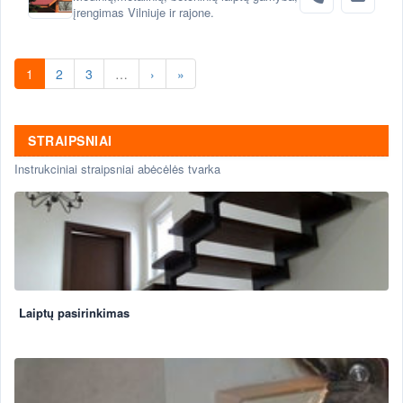
įrengimas Vilniuje ir rajone.
1
2
3
…
›
»
STRAIPSNIAI
Instrukciniai straipsniai abėcėlės tvarka
Laiptų pasirinkimas