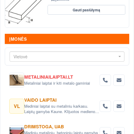
Gauti pasiūlymą
ĮMONĖS
Vietovė
METALINIAILAIPTAI.LT
Metaliniai laiptai ir kiti metalo gaminiai
VAIDO LAIPTAI
VL
Mediniai laiptai su metaliniu karkasu.
Laiptų gamyba Kaune. Klijuotos medienos
skydai. Laiptų projektavimas. Laiptai su
metaline laiptasija.
DRIMSTOGA, UAB
Medinių,metalinių, betoninių laiptų gamyba,