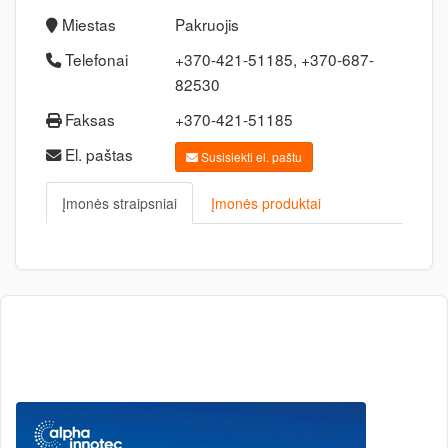
Miestas
Pakruojis
Telefonai
+370-421-51185, +370-687-
82530
Faksas
+370-421-51185
El. paštas
Susisiekti el. paštu
Įmonės straipsniai
Įmonės produktai