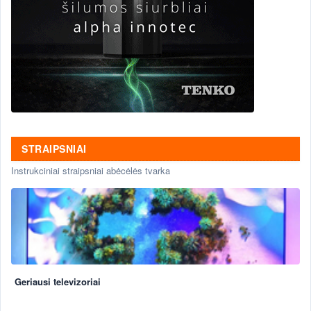
STRAIPSNIAI
Instrukciniai straipsniai abėcėlės tvarka
Geriausi televizoriai