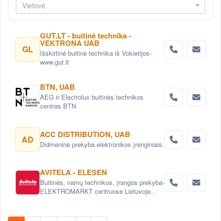
Vietovė
GUT.LT - buitinė technika -
VEKTRONA UAB
GL
Išskirtinė buitinė technika iš Vokietijos-
www.gut.lt
BTN, UAB
AEG ir Electrolux buitinės technikos
centras BTN
ACC DISTRIBUTION, UAB
AD
Didmeninė prekyba elektronikos įrenginiais.
AVITELA - ELESEN
Buitinės, namų technikos, įrangos prekyba-
ELEKTROMARKT centruose Lietuvoje
arba internetu