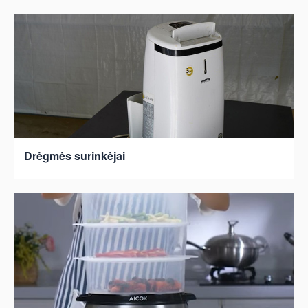
Drėgmės surinkėjai