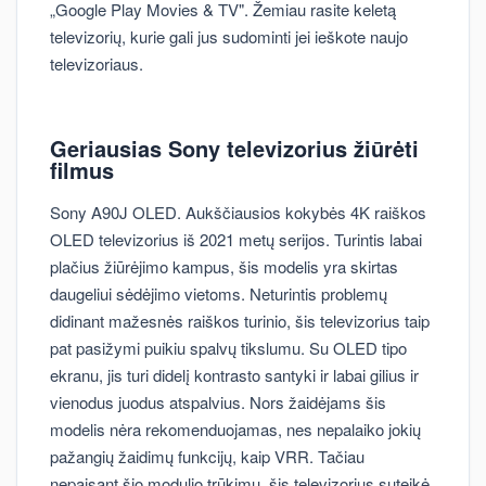
„Google Play Movies & TV". Žemiau rasite keletą
televizorių, kurie gali jus sudominti jei ieškote naujo
televizoriaus.
Geriausias Sony televizorius žiūrėti
filmus
Sony A90J OLED. Aukščiausios kokybės 4K raiškos
OLED televizorius iš 2021 metų serijos. Turintis labai
plačius žiūrėjimo kampus, šis modelis yra skirtas
daugeliui sėdėjimo vietoms. Neturintis problemų
didinant mažesnės raiškos turinio, šis televizorius taip
pat pasižymi puikiu spalvų tikslumu. Su OLED tipo
ekranu, jis turi didelį kontrasto santyki ir labai gilius ir
vienodus juodus atspalvius. Nors žaidėjams šis
modelis nėra rekomenduojamas, nes nepalaiko jokių
pažangių žaidimų funkcijų, kaip VRR. Tačiau
nepaisant šio modulio trūkimų, šis televizorius suteikė