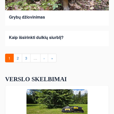
Grybų džiovinimas
Kaip išsirinkti dulkių siurblį?
1
2
3
…
›
»
VERSLO SKELBIMAI