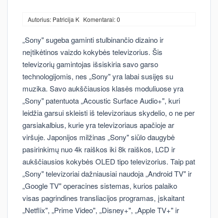
Autorius: Patricija K
Komentarai: 0
„Sony" sugeba gaminti stulbinančio dizaino ir
neįtikėtinos vaizdo kokybės televizorius. Šis
televizorių gamintojas išsiskiria savo garso
technologijomis, nes „Sony" yra labai susijęs su
muzika. Savo aukščiausios klasės moduliuose yra
„Sony" patentuota „Acoustic Surface Audio+", kuri
leidžia garsui skleisti iš televizoriaus skydelio, o ne per
garsiakalbius, kurie yra televizoriaus apačioje ar
viršuje. Japonijos milžinas „Sony" siūlo daugybė
pasirinkimų nuo 4k raiškos iki 8k raiškos, LCD ir
aukščiausios kokybės OLED tipo televizorius. Taip pat
„Sony" televizoriai dažniausiai naudoja „Android TV" ir
„Google TV" operacines sistemas, kurios palaiko
visas pagrindines transliacijos programas, įskaitant
„Netflix", „Prime Video", „Disney+", „Apple TV+" ir