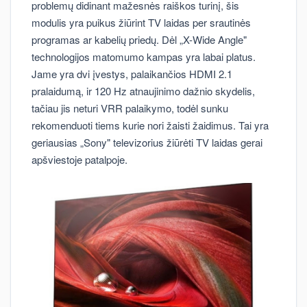
problemų didinant mažesnės raiškos turinį, šis
modulis yra puikus žiūrint TV laidas per srautinės
programas ar kabelių priedų. Dėl „X-Wide Angle"
technologijos matomumo kampas yra labai platus.
Jame yra dvi įvestys, palaikančios HDMI 2.1
pralaidumą, ir 120 Hz atnaujinimo dažnio skydelis,
tačiau jis neturi VRR palaikymo, todėl sunku
rekomenduoti tiems kurie nori žaisti žaidimus. Tai yra
geriausias „Sony" televizorius žiūrėti TV laidas gerai
apšviestoje patalpoje.