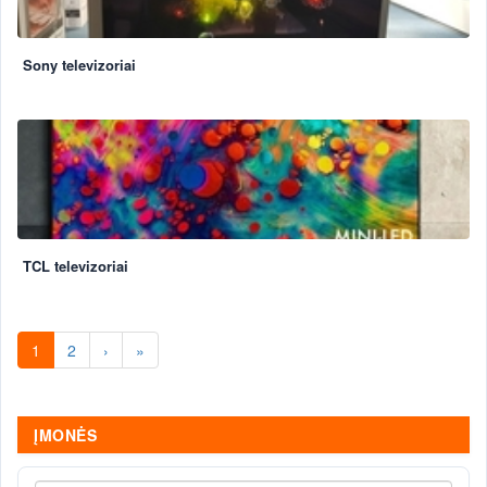
Sony televizoriai
TCL televizoriai
1
2
›
»
ĮMONĖS