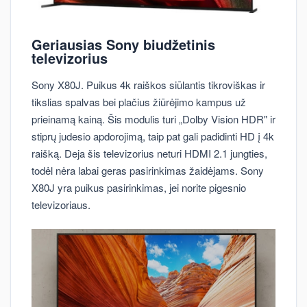
Geriausias Sony biudžetinis
televizorius
Sony X80J. Puikus 4k raiškos siūlantis tikroviškas ir
tikslias spalvas bei plačius žiūrėjimo kampus už
prieinamą kainą. Šis modulis turi „Dolby Vision HDR" ir
stiprų judesio apdorojimą, taip pat gali padidinti HD į 4k
raišką. Deja šis televizorius neturi HDMI 2.1 jungties,
todėl nėra labai geras pasirinkimas žaidėjams. Sony
X80J yra puikus pasirinkimas, jei norite pigesnio
televizoriaus.