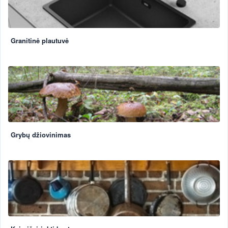
Granitinė plautuvė
Grybų džiovinimas