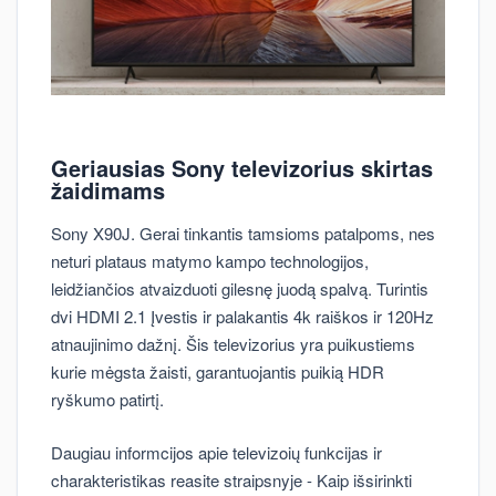
Geriausias Sony televizorius skirtas
žaidimams
Sony X90J. Gerai tinkantis tamsioms patalpoms, nes
neturi plataus matymo kampo technologijos,
leidžiančios atvaizduoti gilesnę juodą spalvą. Turintis
dvi HDMI 2.1 Įvestis ir palakantis 4k raiškos ir 120Hz
atnaujinimo dažnį. Šis televizorius yra puikustiems
kurie mėgsta žaisti, garantuojantis puikią HDR
ryškumo patirtį.
Daugiau informcijos apie televizoių funkcijas ir
charakteristikas reasite straipsnyje - Kaip išsirinkti