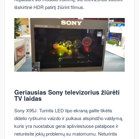
išskirtinė HDR patirtį žiūrint filmus.
Geriausias Sony televizorius žiūrėti
TV laidas
Sony X95J. Turintis LED tipo ekraną galite tikėtis
didelio ryškumo vaizdo ir puikaus atspindžio valdymą,
kuris yra nuostabus gerai apšviestuose patalpose ir
neturėsite jokių problemų su matomumu. Neturintis