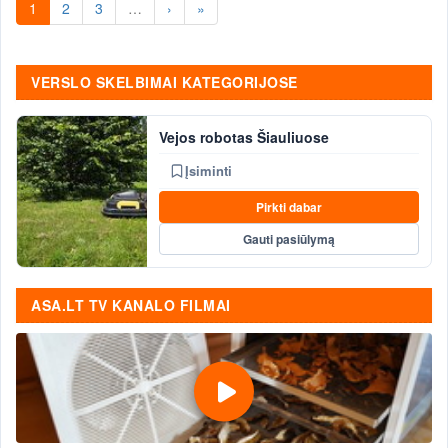
1
2
3
…
›
»
VERSLO SKELBIMAI KATEGORIJOSE
Vejos robotas Šiauliuose
Įsiminti
Pirkti dabar
Gauti pasiūlymą
ASA.LT TV KANALO FILMAI