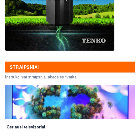
STRAIPSNIAI
Instrukciniai straipsniai abėcėlės tvarka
Geriausi televizoriai