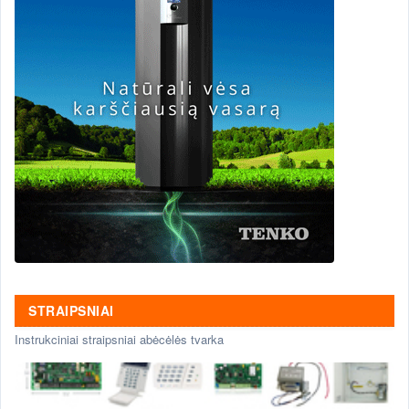
STRAIPSNIAI
Instrukciniai straipsniai abėcėlės tvarka