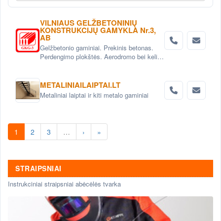
VILNIAUS GELŽBETONINIŲ
KONSTRUKCIJŲ GAMYKLA Nr.3,
AB
Gelžbetonio gaminiai. Prekinis betonas.
Perdengimo plokštės. Aerodromo bei kelio
plokštės. Grindinio trinkelės. Pamatai.
Betoniniai šulinio žiedai. Tvoros elementai
METALINIAILAIPTAI.LT
Metaliniai laiptai ir kiti metalo gaminiai
1
2
3
…
›
»
STRAIPSNIAI
Instrukciniai straipsniai abėcėlės tvarka