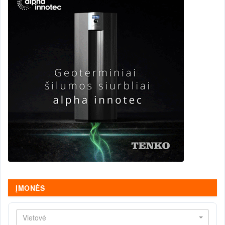
ĮMONĖS
Vietovė