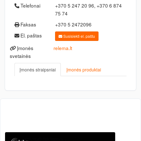
Telefonai
+370 5 247 20 96, +370 6 874
75 74
Faksas
+370 5 2472096
El. paštas
Susisiekti el. paštu
Įmonės
relema.lt
svetainės
Įmonės straipsniai
Įmonės produktai