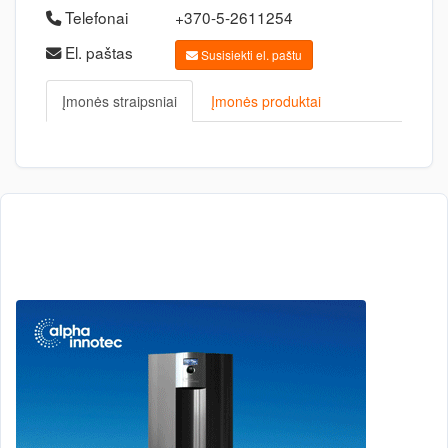
Telefonai
+370-5-2611254
El. paštas
Susisiekti el. paštu
Įmonės straipsniai
Įmonės produktai