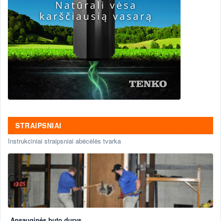
STRAIPSNIAI
Instrukciniai straipsniai abėcėlės tvarka
Apsauginės buto durys