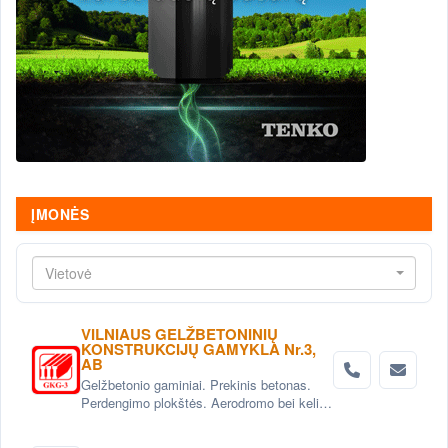
ĮMONĖS
Vietovė
VILNIAUS GELŽBETONINIŲ
KONSTRUKCIJŲ GAMYKLA Nr.3,
AB
Gelžbetonio gaminiai. Prekinis betonas.
Perdengimo plokštės. Aerodromo bei kelio
plokštės. Grindinio trinkelės. Pamatai.
Betoniniai šulinio žiedai. Tvoros elementai