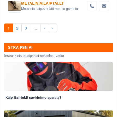
METALINIAILAIPTAI.LT
Metaliniai laiptai ir kiti metalo gaminiai
1
2
3
…
›
»
STRAIPSNIAI
Instrukciniai straipsniai abėcėlės tvarka
Kaip išsirinkti suvirinimo aparatą?