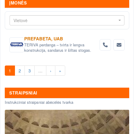
ĮMONĖS
Vietovė
PREFABETA, UAB
TERIVA perdanga – tvirta ir lengva
konstrukcija, sandarus ir šiltas stogas.
1
2
3
…
›
»
STRAIPSNIAI
Instrukciniai straipsniai abėcėlės tvarka