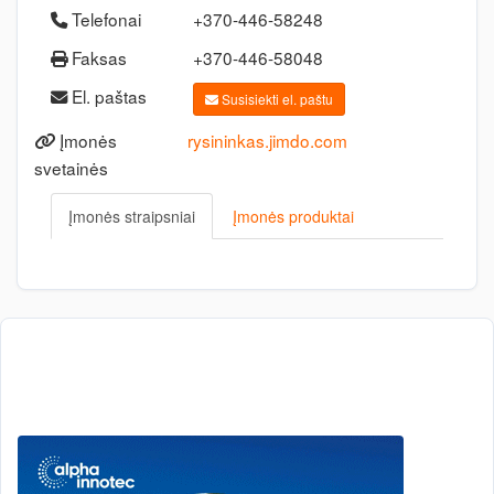
Telefonai
+370-446-58248
Faksas
+370-446-58048
El. paštas
Susisiekti el. paštu
Įmonės
rysininkas.jimdo.com
svetainės
Įmonės straipsniai
Įmonės produktai