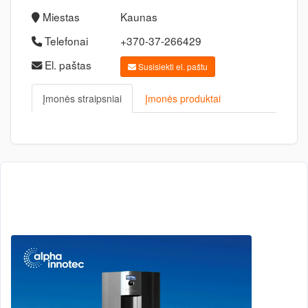
Miestas
Kaunas
Telefonai
+370-37-266429
El. paštas
Susisiekti el. paštu
Įmonės straipsniai
Įmonės produktai