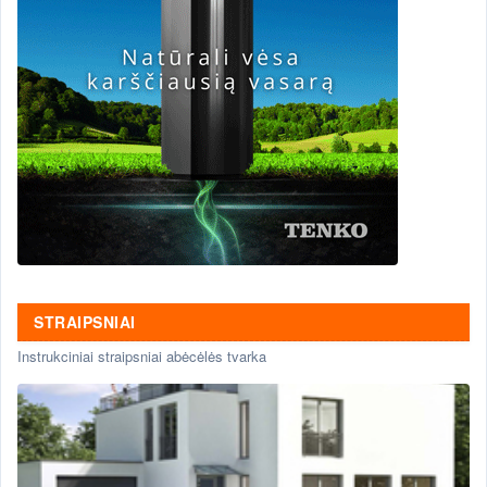
STRAIPSNIAI
Instrukciniai straipsniai abėcėlės tvarka