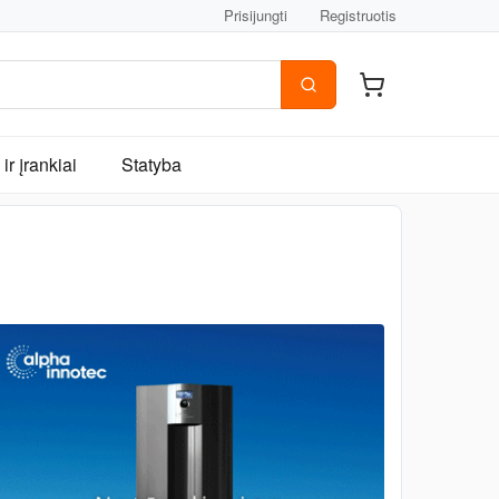
Prisijungti
Registruotis
ir įrankiai
Statyba