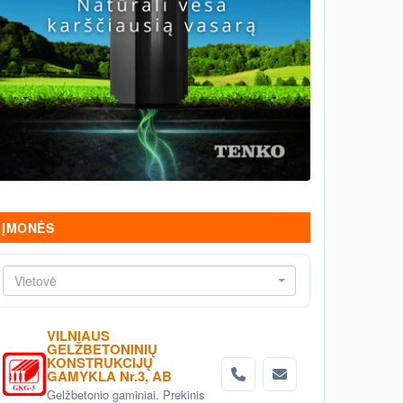
ĮMONĖS
Vietovė
VILNIAUS
GELŽBETONINIŲ
KONSTRUKCIJŲ
GAMYKLA Nr.3, AB
Gelžbetonio gaminiai. Prekinis