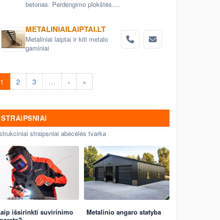
betonas. Perdengimo plokštės.
Aerodromo bei kelio plokštės.
Grindinio trinkelės. Pamatai.
METALINIAILAIPTAI.LT
Betoniniai šulinio žiedai. Tvoros
Metaliniai laiptai ir kiti metalo
elementai
gaminiai
1
2
3
…
›
»
STRAIPSNIAI
strukciniai straipsniai abėcėlės tvarka
aip išsirinkti suvirinimo
Metalinio angaro statyba
paratą?