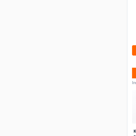
In
K
a