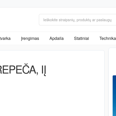
tvarka
Įrengimas
Apdaila
Statiniai
Technika 
EPEČA, IĮ