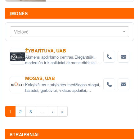
ĮMONĖS
Vietovė
ŽYBARTUVA, UAB
Akmens apdirbimo centras.Elegantiški,
modernūs ir klasikiniai akmens dirbiniai:
skulptūros, fontanai, baldai, vazonai,ir daug
kitų natūralaus akmens gaminių.
MOSAS, UAB
Paminklai, antkapiai.
Kokybiškos statybinės medžiagos stogui,
fasadui, gerbūviui, vidaus apdailai,
hidroizoliacijai.
1
2
3
…
›
»
STRAIPSNIAI