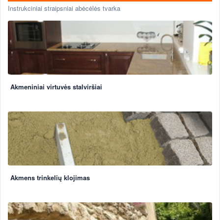
Instrukciniai straipsniai abėcėlės tvarka
Akmeniniai virtuvės stalviršiai
Akmens trinkelių klojimas