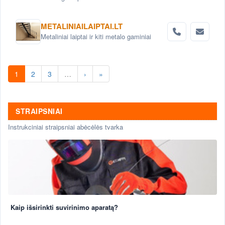
plokštės. Grindinio trinkelės. Pamatai.
Betoniniai šulinio žiedai. Tvoros elementai
METALINIAILAIPTAI.LT
Metaliniai laiptai ir kiti metalo gaminiai
1
2
3
…
›
»
STRAIPSNIAI
Instrukciniai straipsniai abėcėlės tvarka
Kaip išsirinkti suvirinimo aparatą?