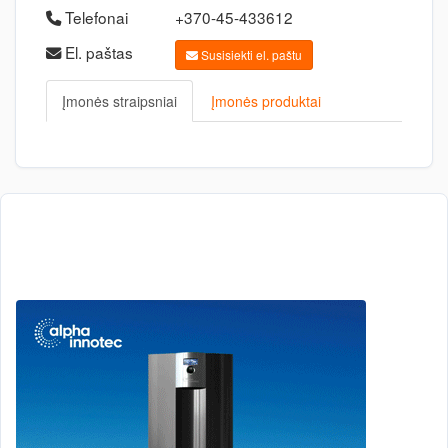
Telefonai
+370-45-433612
El. paštas
Susisiekti el. paštu
Įmonės straipsniai
Įmonės produktai