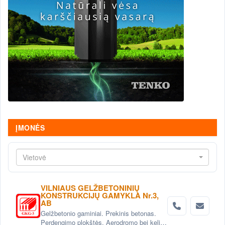
ĮMONĖS
Vietovė
VILNIAUS GELŽBETONINIŲ
KONSTRUKCIJŲ GAMYKLA Nr.3,
AB
Gelžbetonio gaminiai. Prekinis betonas.
Perdengimo plokštės. Aerodromo bei kelio