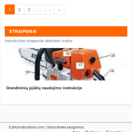
1
2
3
…
›
»
STRAIPSNIAI
Instrukciniai straipsniai abėcėlės tvarka
Grandininių pjūklų naudojimo instrukcija
lt.allconstructions.com
| Visos teisės saugomos.