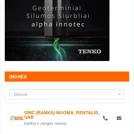
ĮMONĖS
Vietovė
SINC ĮRANKIŲ NUOMA, RENTALIS,
UAB
Įrankių ir įrangos nuoma.