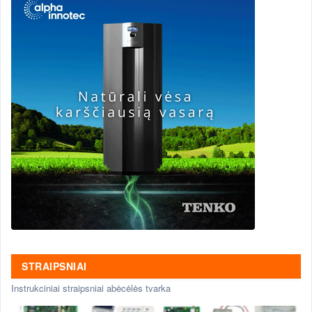
STRAIPSNIAI
Instrukciniai straipsniai abėcėlės tvarka