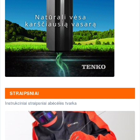
STRAIPSNIAI
Instrukciniai straipsniai abėcėlės tvarka