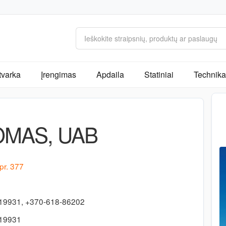
tvarka
Įrengimas
Apdaila
Statiniai
Technika 
MAS, UAB
pr. 377
19931, +370-618-86202
719931