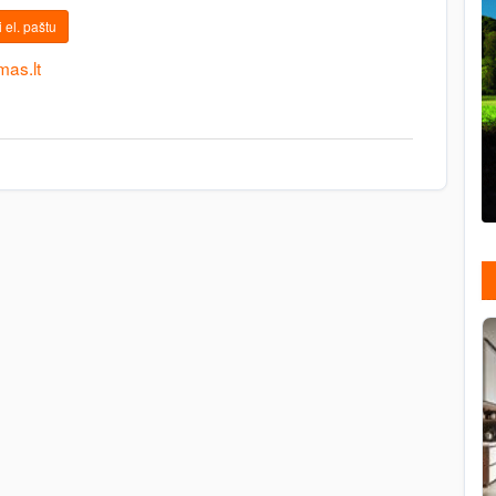
 el. paštu
as.lt