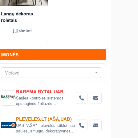
Langų dekoras
roletais
Įsiminti
ĮMONĖS
Vietovė
BAREMA RYTAI, UAB
Saulės kontrolės sistemos,
apsauginės žaliuzės,
stacionarios žaliuzės,
susukamos grotos, RC3
PLEVELES.LT (AŠA,UAB)
saugumo klasės žaliuzės,
UAB "AŠA" - plėvelės stiklui nuo
akustinės žaliuzės, akustinis
saulės, smūgio, dekoratyvinės,
aptvėrimas, akustinės lamelės,
matinės.
ventiliacinės grotelės, fasado