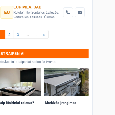
dangteliai, aptvėrimas, Z profiliai
EURIVILA, UAB
EU
Roletai. Horizontalios žaliuzės.
Vertikalios žaliuzės. Širmos
1
2
3
…
›
»
STRAIPSNIAI
strukciniai straipsniai abėcėlės tvarka
aip išsirinkti roletus?
Markizės įrengimas