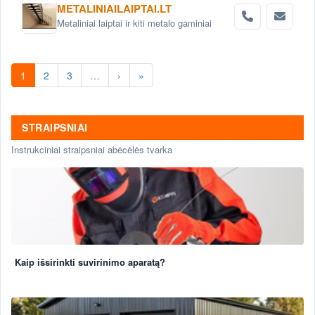
METALINIAILAIPTAI.LT
Metaliniai laiptai ir kiti metalo gaminiai
1
2
3
…
›
»
STRAIPSNIAI
Instrukciniai straipsniai abėcėlės tvarka
Kaip išsirinkti suvirinimo aparatą?