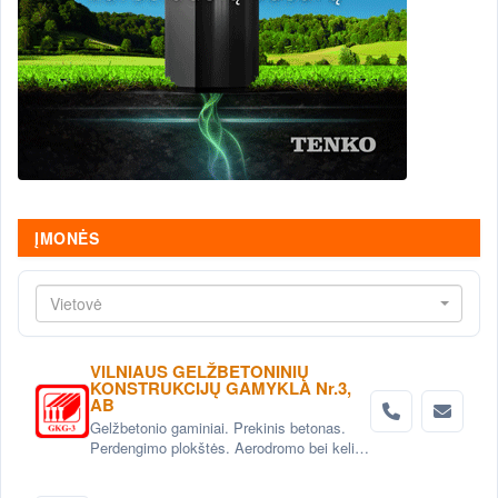
ĮMONĖS
Vietovė
VILNIAUS GELŽBETONINIŲ
KONSTRUKCIJŲ GAMYKLA Nr.3,
AB
Gelžbetonio gaminiai. Prekinis betonas.
Perdengimo plokštės. Aerodromo bei kelio
plokštės. Grindinio trinkelės. Pamatai.
Betoniniai šulinio žiedai. Tvoros elementai