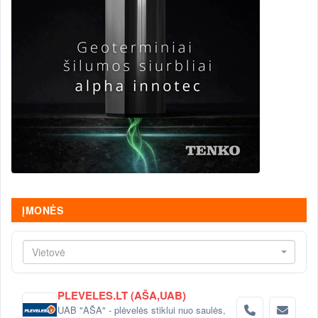
ĮMONĖS
Vietovė
PLEVELES.LT (AŠA,UAB)
UAB "AŠA" - plėvelės stiklui nuo saulės,