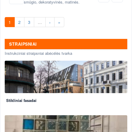
smūgio, dekoratyvinės, matinės.
1
2
3
…
›
»
STRAIPSNIAI
Instrukciniai straipsniai abėcėlės tvarka
Stikliniai fasadai