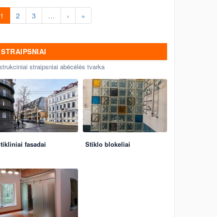
1
2
3
…
›
»
STRAIPSNIAI
strukciniai straipsniai abėcėlės tvarka
tikliniai fasadai
Stiklo blokeliai