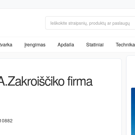
tvarka
Įrengimas
Apdaila
Statiniai
Technika 
Zakroiščiko firma
610882