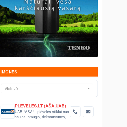
ĮMONĖS
Vietovė
PLEVELES.LT (AŠA,UAB)
UAB "AŠA" - plėvelės stiklui nuo
saulės, smūgio, dekoratyvinės,
matinės.