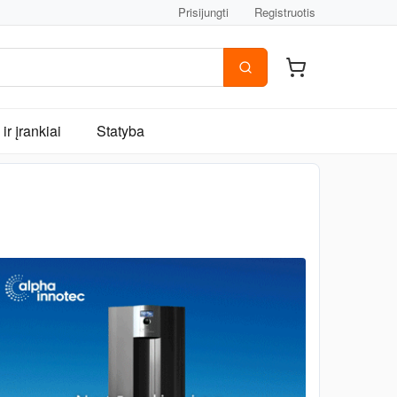
Prisijungti
Registruotis
ir įrankiai
Statyba