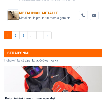
plokštės. Grindinio trinkelės. Pamatai.
Betoniniai šulinio žiedai. Tvoros elementai
METALINIAILAIPTAI.LT
Metaliniai laiptai ir kiti metalo gaminiai
1
2
3
…
›
»
STRAIPSNIAI
Instrukciniai straipsniai abėcėlės tvarka
Kaip išsirinkti suvirinimo aparatą?