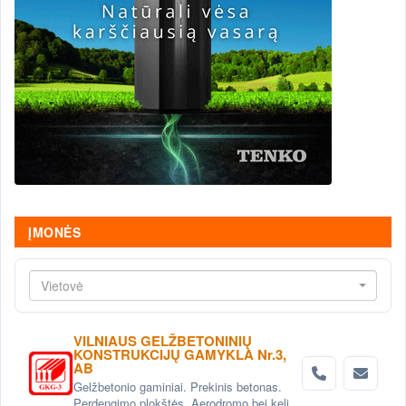
ĮMONĖS
Vietovė
VILNIAUS GELŽBETONINIŲ
KONSTRUKCIJŲ GAMYKLA Nr.3,
AB
Gelžbetonio gaminiai. Prekinis betonas.
Perdengimo plokštės. Aerodromo bei kelio