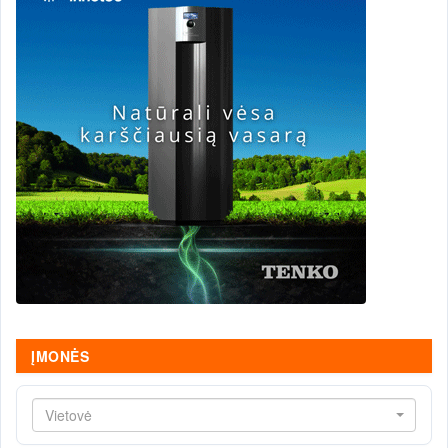
ĮMONĖS
Vietovė