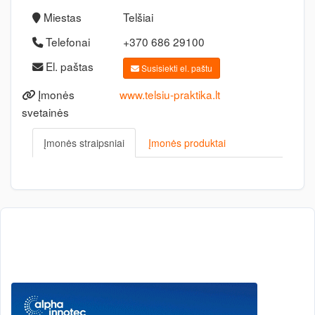
Miestas
Telšiai
Telefonai
+370 686 29100
El. paštas
Susisiekti el. paštu
Įmonės
www.telsiu-praktika.lt
svetainės
Įmonės straipsniai
Įmonės produktai