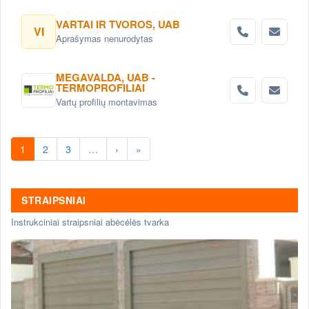
VARTAI IR TVOROS, UAB
VI
Aprašymas nenurodytas
MEGAVALDA, UAB -
TERMOPROFILIAI
Vartų profilių montavimas
1
2
3
…
›
»
STRAIPSNIAI
Instrukciniai straipsniai abėcėlės tvarka