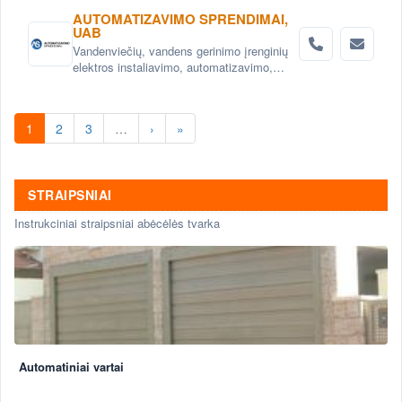
AUTOMATIZAVIMO SPRENDIMAI,
UAB
Vandenviečių, vandens gerinimo įrenginių
elektros instaliavimo, automatizavimo,
SCADA sistemų įdiegimas. Žemės ūkio
objektų, technologinių ir gamybos procesų
automatizavimas.
1
2
3
…
›
»
STRAIPSNIAI
Instrukciniai straipsniai abėcėlės tvarka
Automatiniai vartai