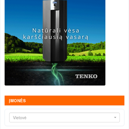
ĮMONĖS
Vietovė