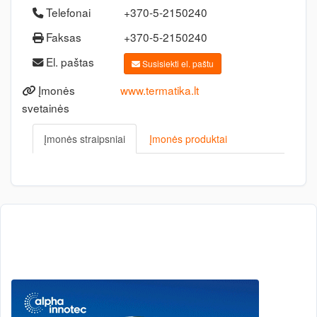
Telefonai
+370-5-2150240
Faksas
+370-5-2150240
El. paštas
Susisiekti el. paštu
Įmonės
www.termatika.lt
svetainės
Įmonės straipsniai
Įmonės produktai