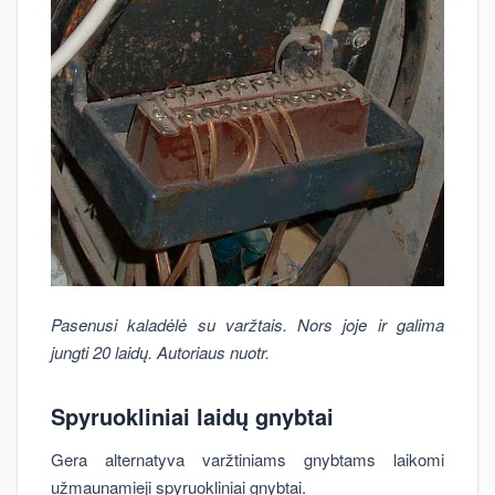
Pasenusi kaladėlė su varžtais. Nors joje ir galima
jungti 20 laidų. Autoriaus nuotr.
Spyruokliniai laidų gnybtai
Gera alternatyva varžtiniams gnybtams laikomi
užmaunamieji spyruokliniai gnybtai.