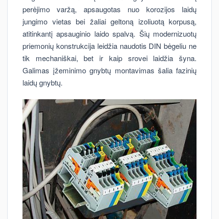
perėjimo varžą, apsaugotas nuo korozijos laidų
jungimo vietas bei žaliai geltoną izoliuotą korpusą,
atitinkantį apsauginio laido spalvą. Šių modernizuotų
priemonių konstrukcija leidžia naudotis DIN bėgeliu ne
tik mechaniškai, bet ir kaip srovei laidžia šyna.
Galimas įžeminimo gnybtų montavimas šalia fazinių
laidų gnybtų.