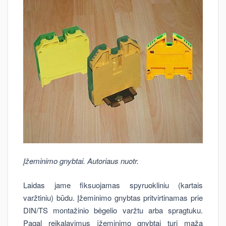
Įžeminimo gnybtai. Autoriaus nuotr.
Laidas jame fiksuojamas spyruokliniu (kartais
varžtiniu) būdu. Įžeminimo gnybtas pritvirtinamas prie
DIN/TS montažinio bėgelio varžtu arba spragtuku.
Pagal reikalavimus įžeminimo gnybtai turi mažą