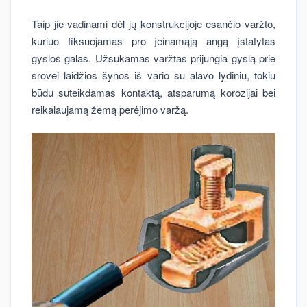
Taip jie vadinami dėl jų konstrukcijoje esančio varžto,
kuriuo fiksuojamas pro įeinamąją angą įstatytas
gyslos galas. Užsukamas varžtas prijungia gyslą prie
srovei laidžios šynos iš vario su alavo lydiniu, tokiu
būdu suteikdamas kontaktą, atsparumą korozijai bei
reikalaujamą žemą perėjimo varžą.