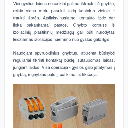
Viengyslius laidus nesunkiai galima ištraukti iš gnybto,
reikia vienu metu pasukti laidą kontakto vietoje ir
traukti išorėn. Atsilaisvinusiame kontakto lizde dar
lieka pakankamai pastos. Gnybto korpuse iš
izoliacinių plastikinių medžiagų gali būti nurodytas
leidžiamas izoliacijos nuėmimo nuo gyslos galo ilgis.
Naudojant spyruoklinius gnybtus, atkrenta būtinybė
reguliariai tikrinti kontaktų būklę, sutaupomas laikas,
jungiant laidus. Visa operacija - gyslos galo įstatymas į
gnybtą, ir gnybtas pats jį patikimai užfiksuoja.