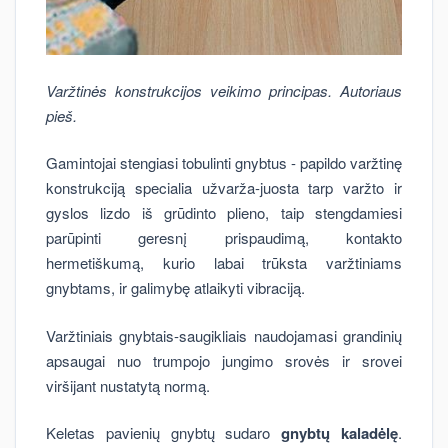
Varžtinės konstrukcijos veikimo principas. Autoriaus
pieš.
Gamintojai stengiasi tobulinti gnybtus - papildo varžtinę
konstrukciją specialia užvarža-juosta tarp varžto ir
gyslos lizdo iš grūdinto plieno, taip stengdamiesi
parūpinti geresnį prispaudimą, kontakto
hermetiškumą, kurio labai trūksta varžtiniams
gnybtams, ir galimybę atlaikyti vibraciją.
Varžtiniais gnybtais-saugikliais naudojamasi grandinių
apsaugai nuo trumpojo jungimo srovės ir srovei
viršijant nustatytą normą.
Keletas pavienių gnybtų sudaro
gnybtų
kaladėlę
.