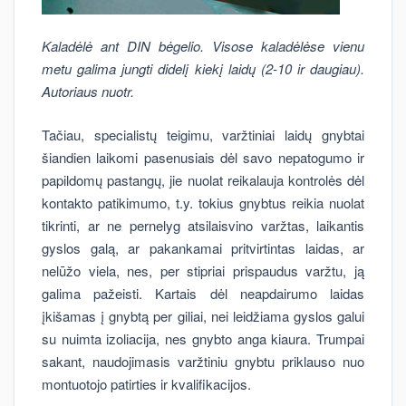
Kaladėlė ant DIN bėgelio. Visose kaladėlėse vienu
metu galima jungti didelį kiekį laidų (2-10 ir daugiau).
Autoriaus nuotr.
Tačiau, specialistų teigimu, varžtiniai laidų gnybtai
šiandien laikomi pasenusiais dėl savo nepatogumo ir
papildomų pastangų, jie nuolat reikalauja kontrolės dėl
kontakto patikimumo, t.y. tokius gnybtus reikia nuolat
tikrinti, ar ne pernelyg atsilaisvino varžtas, laikantis
gyslos galą, ar pakankamai pritvirtintas laidas, ar
nelūžo viela, nes, per stipriai prispaudus varžtu, ją
galima pažeisti. Kartais dėl neapdairumo laidas
įkišamas į gnybtą per giliai, nei leidžiama gyslos galui
su nuimta izoliacija, nes gnybto anga kiaura. Trumpai
sakant, naudojimasis varžtiniu gnybtu priklauso nuo
montuotojo patirties ir kvalifikacijos.