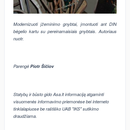
Modernizuoti įžeminimo gnybtai, įmontuoti ant DIN
bėgelio kartu su pereinamaisiais gnybtais. Autoriaus
nuotr.
Parengė
Piotr Šičiov
Statybų ir būsto gido Asa.lt informaciją atgaminti
visuomenės informavimo priemonėse bei interneto
tinklalapiuose be raštiško UAB "IKS" sutikimo
draudžiama.