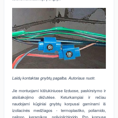
Laidų kontaktas gnybtų pagalba. Autoriaus nuotr.
Jie montuojami kištukiniuose lizduose, paskirstymo ir
atsišakojimo dėžutėse. Keturkampiai ir rečiau
naudojami kūginiai gnybtų korpusai gaminami iš
izoliacinės medžiagos - termoplastiko, poliamido,
nailono, keramikos, polivinilchlorido. Pro korpuse