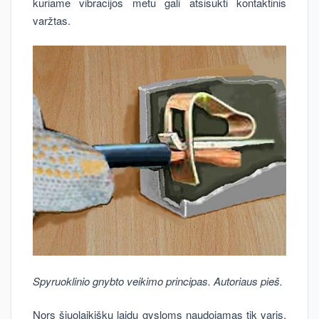
kuriame vibracijos metu gali atsisukti kontaktinis
varžtas.
Spyruoklinio gnybto veikimo principas. Autoriaus pieš.
Nors šiuolaikiškų laidų gysloms naudojamas tik varis,