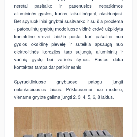
neretai pasitaiko ir pasenusios nepatikimos
aliumininės gyslos, kurios, laikui bėgant, oksiduojasi.
Bet spyruokliniai gnybtai susitvarko ir su šia problema
- patobulintų gnybtų modeliuose vidinė erdvė užpildyta
kontaktine srovei laidžia pasta, kuri pašalina nuo
gyslos oksidinę plėvelę ir suteikia apsaugą nuo
elektrolitinės korozijos tarp sujungtų aliumininių ir
varinių gyslų bei varinės šynos. Pastos dėka
kontaktas tampa dar patikimesnis.
Spyruokliniuose gnybtuose patogu jungti
nelanksčiuosius laidus. Priklausomai nuo modelio,
viename gnybte galima jungti 2, 3, 4, 5, 6, 8 laidus.