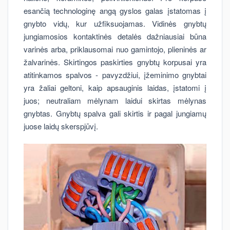
esančią technologinę angą gyslos galas įstatomas į
gnybto vidų, kur užfiksuojamas. Vidinės gnybtų
jungiamosios kontaktinės detalės dažniausiai būna
varinės arba, priklausomai nuo gamintojo, plieninės ar
žalvarinės. Skirtingos paskirties gnybtų korpusai yra
atitinkamos spalvos - pavyzdžiui, įžeminimo gnybtai
yra žaliai geltoni, kaip apsauginis laidas, įstatomi į
juos; neutraliam mėlynam laidui skirtas mėlynas
gnybtas. Gnybtų spalva gali skirtis ir pagal jungiamų
juose laidų skerspjūvį.