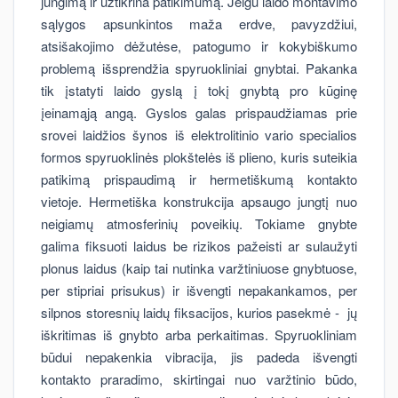
jungimą ir užtikrina patikimumą. Jeigu laido montavimo
sąlygos apsunkintos maža erdve, pavyzdžiui,
atsišakojimo dėžutėse, patogumo ir kokybiškumo
problemą išsprendžia spyruokliniai gnybtai. Pakanka
tik įstatyti laido gyslą į tokį gnybtą pro kūginę
įeinamąją angą. Gyslos galas prispaudžiamas prie
srovei laidžios šynos iš elektrolitinio vario specialios
formos spyruoklinės plokštelės iš plieno, kuris suteikia
patikimą prispaudimą ir hermetiškumą kontakto
vietoje. Hermetiška konstrukcija apsaugo jungtį nuo
neigiamų atmosferinių poveikių. Tokiame gnybte
galima fiksuoti laidus be rizikos pažeisti ar sulaužyti
plonus laidus (kaip tai nutinka varžtiniuose gnybtuose,
per stipriai prisukus) ir išvengti nepakankamos, per
silpnos storesnių laidų fiksacijos, kurios pasekmė - jų
iškritimas iš gnybto arba perkaitimas. Spyruokliniam
būdui nepakenkia vibracija, jis padeda išvengti
kontakto praradimo, skirtingai nuo varžtinio būdo,