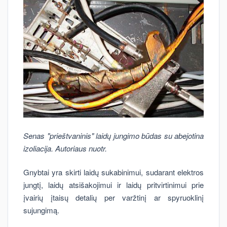
Senas "prieštvaninis" laidų jungimo būdas su abejotina
izoliacija. Autoriaus nuotr.
Gnybtai yra skirti laidų sukabinimui, sudarant elektros
jungtį, laidų atsišakojimui ir laidų pritvirtinimui prie
įvairių įtaisų detalių per varžtinį ar spyruoklinį
sujungimą.