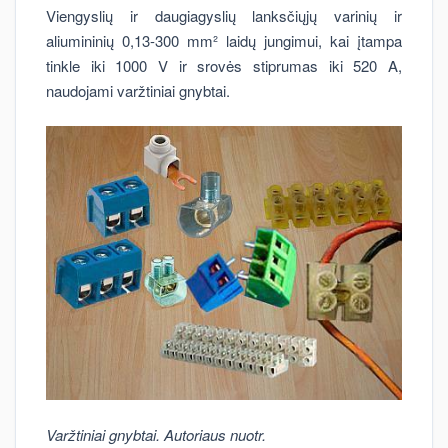
Viengyslių ir daugiagyslių lanksčiųjų varinių ir
aliumininių 0,13-300 mm² laidų jungimui, kai įtampa
tinkle iki 1000 V ir srovės stiprumas iki 520 A,
naudojami varžtiniai gnybtai.
Varžtiniai gnybtai. Autoriaus nuotr.