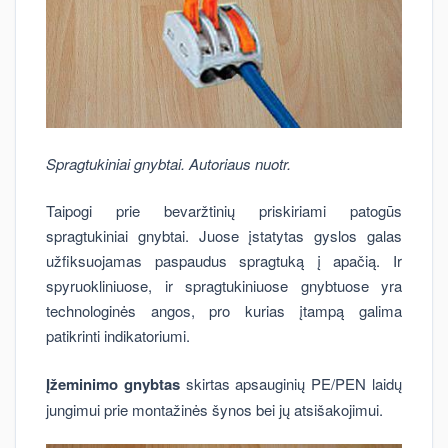
Spragtukiniai gnybtai. Autoriaus nuotr.
Taipogi prie bevaržtinių priskiriami patogūs
spragtukiniai gnybtai. Juose įstatytas gyslos galas
užfiksuojamas paspaudus spragtuką į apačią. Ir
spyruokliniuose, ir spragtukiniuose gnybtuose yra
technologinės angos, pro kurias įtampą galima
patikrinti indikatoriumi.
Įžeminimo gnybtas
skirtas apsauginių PE/PEN laidų
jungimui prie montažinės šynos bei jų atsišakojimui.