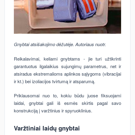
Gnybtai atsišakojimo dėžutėje. Autoriaus nuotr.
Reikalavimai, keliami gnybtams - jie turi užtikrinti
garantuotus ilgalaikius sujungimų parametrus, net ir
atsiradus ekstremalioms aplinkos sąlygoms (vibracijai
ir kt.) bei izoliacijos tvirtumą ir atsparumą.
Priklausomai nuo to, kokiu būdu juose fiksuojami
laidai, gnybtai gali iš esmės skirtis pagal savo
konstrukciją į varžtinius ir spyruoklinius.
Varžtiniai laidų gnybtai