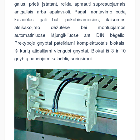
galus, prieš įstatant, reikia apmauti supresuojamais
antgaliais arba apalavuoti. Pagal montavimo būdą
kaladėlės gali būti pakabinamosios, įtaisomos
atsišakojimo dėžutėse bei montuojamos
automatiniuose išjungikliuose ant DIN bėgelio.
Prekyboje gnybtai pateikiami komplektuotais blokais,
iš kurių atidalijami viengubi gnybtai. Blokai iš 3 ir 10
gnybtų naudojami kaladėlių surinkimui.