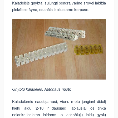
Kaladėlėje gnybtai sujungti bendra varine srovei laidžia
plokštele-šyna, esančia izoliuotame korpuse.
Gnybtų kaladėlės. Autoriaus nuotr.
Kaladėlėmis naudojamasi, vienu metu jungiant didelį
kiekį laidų (2-10 ir daugiau), labiausiai jos tinka
nelankstiesiems laidams, o lanksčiųjų laidų gyslų