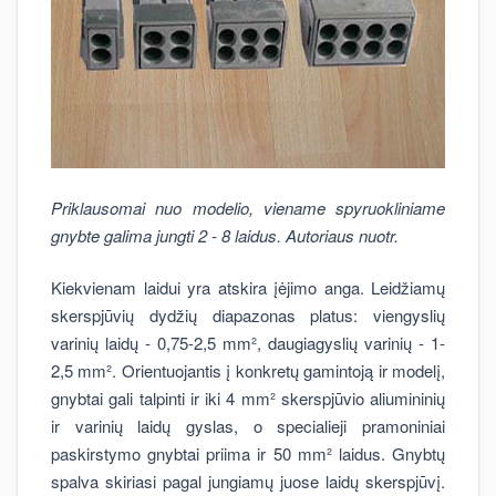
Priklausomai nuo modelio, viename spyruokliniame
gnybte galima jungti 2 - 8 laidus. Autoriaus nuotr.
Kiekvienam laidui yra atskira įėjimo anga. Leidžiamų
skerspjūvių dydžių diapazonas platus: viengyslių
varinių laidų - 0,75-2,5 mm², daugiagyslių varinių - 1-
2,5 mm². Orientuojantis į konkretų gamintoją ir modelį,
gnybtai gali talpinti ir iki 4 mm² skerspjūvio aliumininių
ir varinių laidų gyslas, o specialieji pramoniniai
paskirstymo gnybtai priima ir 50 mm² laidus. Gnybtų
spalva skiriasi pagal jungiamų juose laidų skerspjūvį.