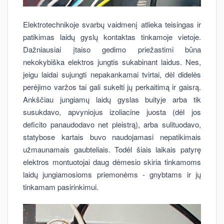
Elektrotechnikoje svarbų vaidmenį atlieka teisingas ir
patikimas laidų gyslų kontaktas tinkamoje vietoje.
Dažniausiai įtaiso gedimo priežastimi būna
nekokybiška elektros jungtis sukabinant laidus. Nes,
jeigu laidai sujungti nepakankamai tvirtai, dėl didelės
perėjimo varžos tai gali sukelti jų perkaitimą ir gaisrą.
Ankščiau jungiamų laidų gyslas buityje arba tik
susukdavo, apvyniojus izoliacine juosta (dėl jos
deficito panaudodavo net pleistrą), arba sulituodavo,
statybose kartais buvo naudojamasi nepatikimais
užmaunamais gaubteliais. Todėl šiais laikais patyrę
elektros montuotojai daug dėmesio skiria tinkamoms
laidų jungiamosioms priemonėms - gnybtams ir jų
tinkamam pasirinkimui.